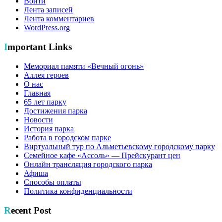
Войти
Лента записей
Лента комментариев
WordPress.org
Important Links
Мемориал памяти «Вечный огонь»
Аллея героев
О нас
Главная
65 лет парку
Достижения парка
Новости
История парка
Работа в городском парке
Виртуальный тур по Альметьевскому городскому парку
Семейное кафе «Ассоль» — Прейскурант цен
Онлайн трансляция городского парка
Афиша
Способы оплаты
Политика конфиденциальности
Recent Post