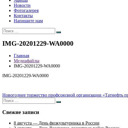
Афиша
Новости
Фотогалерея
Контакты
Напишите нам
Искать:
Поиск
IMG-20201229-WA0000
Главная
Медиафайлы
IMG-20201229-WA0000
IMG-20201229-WA0000
Навигация
Новогоднее торжество профсоюзной организации «Татнефть пр
Искать:
по
Поиск
записям
Свежие записи
8 августа — День физкультурника в России