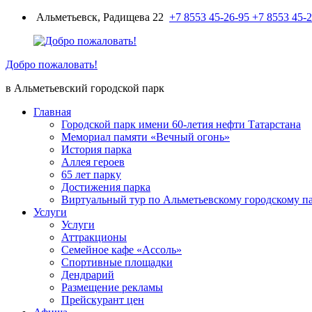
Перейти
Альметьевск, Радищева 22
+7 8553 45-26-95
+7 8553 45-
к
содержимому
Добро пожаловать!
в Альметьевский городской парк
Главная
Городской парк имени 60-летия нефти Татарстана
Мемориал памяти «Вечный огонь»
История парка
Аллея героев
65 лет парку
Достижения парка
Виртуальный тур по Альметьевскому городскому п
Услуги
Услуги
Аттракционы
Семейное кафе «Ассоль»
Спортивные площадки
Дендрарий
Размещение рекламы
Прейскурант цен