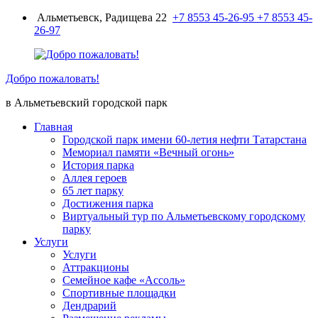
Перейти
Альметьевск, Радищева 22
+7 8553 45-26-95
+7 8553 45-
к
26-97
содержимому
Добро пожаловать!
в Альметьевский городской парк
Главная
Городской парк имени 60-летия нефти Татарстана
Мемориал памяти «Вечный огонь»
История парка
Аллея героев
65 лет парку
Достижения парка
Виртуальный тур по Альметьевскому городскому
парку
Услуги
Услуги
Аттракционы
Семейное кафе «Ассоль»
Спортивные площадки
Дендрарий