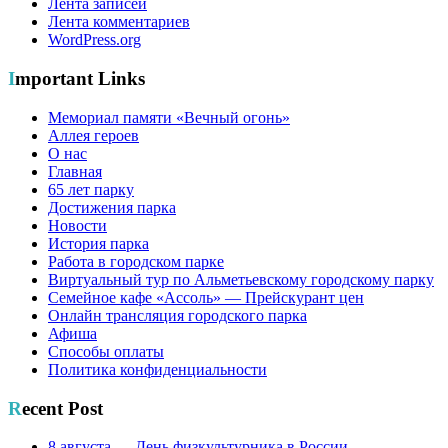
Лента записей
Лента комментариев
WordPress.org
Important Links
Мемориал памяти «Вечный огонь»
Аллея героев
О нас
Главная
65 лет парку
Достижения парка
Новости
История парка
Работа в городском парке
Виртуальный тур по Альметьевскому городскому парку
Семейное кафе «Ассоль» — Прейскурант цен
Онлайн трансляция городского парка
Афиша
Способы оплаты
Политика конфиденциальности
Recent Post
8 августа — День физкультурника в России