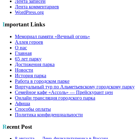
Лента записей
Лента комментариев
WordPress.org
Important Links
Мемориал памяти «Вечный огонь»
Аллея героев
О нас
Главная
65 лет парку
Достижения парка
Новости
История парка
Работа в городском парке
Виртуальный тур по Альметьевскому городскому парку
Семейное кафе «Ассоль» — Прейскурант цен
Онлайн трансляция городского парка
Афиша
Способы оплаты
Политика конфиденциальности
Recent Post
8 августа — День физкультурника в России