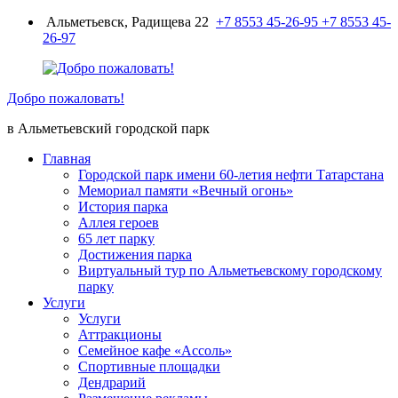
Перейти
Альметьевск, Радищева 22
+7 8553 45-26-95
+7 8553 45-
к
26-97
содержимому
Добро пожаловать!
в Альметьевский городской парк
Главная
Городской парк имени 60-летия нефти Татарстана
Мемориал памяти «Вечный огонь»
История парка
Аллея героев
65 лет парку
Достижения парка
Виртуальный тур по Альметьевскому городскому
парку
Услуги
Услуги
Аттракционы
Семейное кафе «Ассоль»
Спортивные площадки
Дендрарий