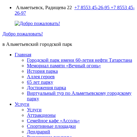
Перейти
Альметьевск, Радищева 22
+7 8553 45-26-95
+7 8553 45-
к
26-97
содержимому
Добро пожаловать!
в Альметьевский городской парк
Главная
Городской парк имени 60-летия нефти Татарстана
Мемориал памяти «Вечный огонь»
История парка
Аллея героев
65 лет парку
Достижения парка
Виртуальный тур по Альметьевскому городскому
парку
Услуги
Услуги
Аттракционы
Семейное кафе «Ассоль»
Спортивные площадки
Дендрарий