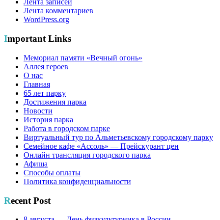
Лента записей
Лента комментариев
WordPress.org
Important Links
Мемориал памяти «Вечный огонь»
Аллея героев
О нас
Главная
65 лет парку
Достижения парка
Новости
История парка
Работа в городском парке
Виртуальный тур по Альметьевскому городскому парку
Семейное кафе «Ассоль» — Прейскурант цен
Онлайн трансляция городского парка
Афиша
Способы оплаты
Политика конфиденциальности
Recent Post
8 августа — День физкультурника в России