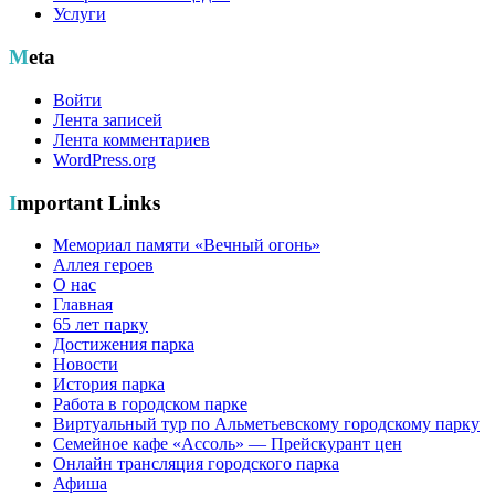
Услуги
Meta
Войти
Лента записей
Лента комментариев
WordPress.org
Important Links
Мемориал памяти «Вечный огонь»
Аллея героев
О нас
Главная
65 лет парку
Достижения парка
Новости
История парка
Работа в городском парке
Виртуальный тур по Альметьевскому городскому парку
Семейное кафе «Ассоль» — Прейскурант цен
Онлайн трансляция городского парка
Афиша