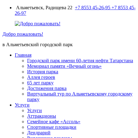
Перейти
Альметьевск, Радищева 22
+7 8553 45-26-95
+7 8553 45-
к
26-97
содержимому
Добро пожаловать!
в Альметьевский городской парк
Главная
Городской парк имени 60-летия нефти Татарстана
Мемориал памяти «Вечный огонь»
История парка
Аллея героев
65 лет парку
Достижения парка
Виртуальный тур по Альметьевскому городскому
парку
Услуги
Услуги
Аттракционы
Семейное кафе «Ассоль»
Спортивные площадки
Дендрарий