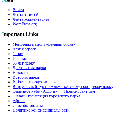
Войти
Лента записей
Лента комментариев
WordPress.org
Important Links
Мемориал памяти «Вечный огонь»
Аллея героев
О нас
Главная
65 лет парку
Достижения парка
Новости
История парка
Работа в городском парке
Виртуальный тур по Альметьевскому городскому парку
Семейное кафе «Ассоль» — Прейскурант цен
Онлайн трансляция городского парка
Афиша
Способы оплаты
Политика конфиденциальности