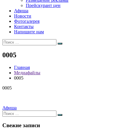
Размещение рекламы
Прейскурант цен
Афиша
Новости
Фотогалерея
Контакты
Напишите нам
Искать:
Поиск
0005
Главная
Медиафайлы
0005
0005
Навигация
Афиша
Искать:
по
Поиск
записям
Свежие записи