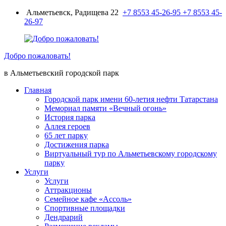
Перейти
Альметьевск, Радищева 22
+7 8553 45-26-95
+7 8553 45-
к
26-97
содержимому
Добро пожаловать!
в Альметьевский городской парк
Главная
Городской парк имени 60-летия нефти Татарстана
Мемориал памяти «Вечный огонь»
История парка
Аллея героев
65 лет парку
Достижения парка
Виртуальный тур по Альметьевскому городскому
парку
Услуги
Услуги
Аттракционы
Семейное кафе «Ассоль»
Спортивные площадки
Дендрарий