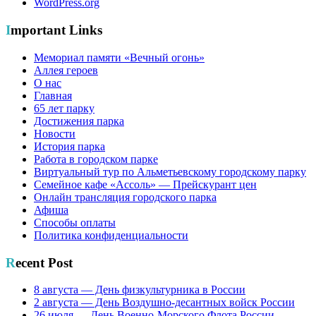
WordPress.org
Important Links
Мемориал памяти «Вечный огонь»
Аллея героев
О нас
Главная
65 лет парку
Достижения парка
Новости
История парка
Работа в городском парке
Виртуальный тур по Альметьевскому городскому парку
Семейное кафе «Ассоль» — Прейскурант цен
Онлайн трансляция городского парка
Афиша
Способы оплаты
Политика конфиденциальности
Recent Post
8 августа — День физкультурника в России
2 августа — День Воздушно-десантных войск России
26 июля — День Военно-Морского Флота России