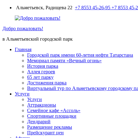
Перейти
Альметьевск, Радищева 22
+7 8553 45-26-95
+7 8553 45-
к
содержимому
Добро пожаловать!
в Альметьевский городской парк
Главная
Городской парк имени 60-летия нефти Татарстана
Мемориал памяти «Вечный огонь»
История парка
Аллея героев
65 лет парку
Достижения парка
Виртуальный тур по Альметьевскому городскому п
Услуги
Услуги
Аттракционы
Семейное кафе «Ассоль»
Спортивные площадки
Дендрарий
Размещение рекламы
Прейскурант цен