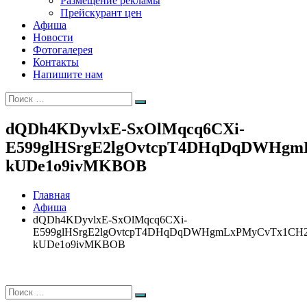
Размещение рекламы
Прейскурант цен
Афиша
Новости
Фотогалерея
Контакты
Напишите нам
Искать:
Поиск
dQDh4KDyvlxE-SxOlMqcq6CXi-
E599glHSrgE2lgOvtcpT4DHqDqDWHg
kUDe1o9ivMKBOB
Главная
Афиша
dQDh4KDyvlxE-SxOlMqcq6CXi-
E599glHSrgE2lgOvtcpT4DHqDqDWHgmLxPMyCvTx1CH2
kUDe1o9ivMKBOB
Искать:
Поиск