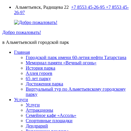
Перейти
Альметьевск, Радищева 22
+7 8553 45-26-95
+7 8553 45-
к
26-97
содержимому
Добро пожаловать!
в Альметьевский городской парк
Главная
Городской парк имени 60-летия нефти Татарстана
Мемориал памяти «Вечный огонь»
История парка
Аллея героев
65 лет парку
Достижения парка
Виртуальный тур по Альметьевскому городскому
парку
Услуги
Услуги
Аттракционы
Семейное кафе «Ассоль»
Спортивные площадки
Дендрарий