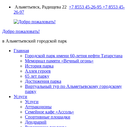
Перейти
Альметьевск, Радищева 22
+7 8553 45-26-95
+7 8553 45-
к
26-97
содержимому
Добро пожаловать!
в Альметьевский городской парк
Главная
Городской парк имени 60-летия нефти Татарстана
Мемориал памяти «Вечный огонь»
История парка
Аллея героев
65 лет парку
Достижения парка
Виртуальный тур по Альметьевскому городскому
парку
Услуги
Услуги
Аттракционы
Семейное кафе «Ассоль»
Спортивные площадки
Дендрарий