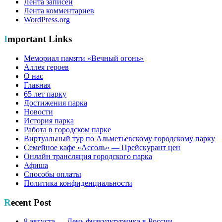
Лента записей
Лента комментариев
WordPress.org
Important Links
Мемориал памяти «Вечный огонь»
Аллея героев
О нас
Главная
65 лет парку
Достижения парка
Новости
История парка
Работа в городском парке
Виртуальный тур по Альметьевскому городскому парку
Семейное кафе «Ассоль» — Прейскурант цен
Онлайн трансляция городского парка
Афиша
Способы оплаты
Политика конфиденциальности
Recent Post
8 августа — День физкультурника в России