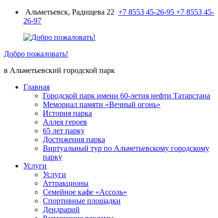
Перейти
Альметьевск, Радищева 22
+7 8553 45-26-95
+7 8553 45-
к
26-97
содержимому
Добро пожаловать!
в Альметьевский городской парк
Главная
Городской парк имени 60-летия нефти Татарстана
Мемориал памяти «Вечный огонь»
История парка
Аллея героев
65 лет парку
Достижения парка
Виртуальный тур по Альметьевскому городскому
парку
Услуги
Услуги
Аттракционы
Семейное кафе «Ассоль»
Спортивные площадки
Дендрарий