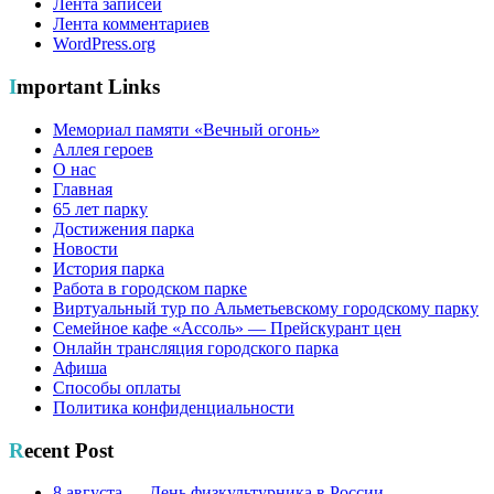
Лента записей
Лента комментариев
WordPress.org
Important Links
Мемориал памяти «Вечный огонь»
Аллея героев
О нас
Главная
65 лет парку
Достижения парка
Новости
История парка
Работа в городском парке
Виртуальный тур по Альметьевскому городскому парку
Семейное кафе «Ассоль» — Прейскурант цен
Онлайн трансляция городского парка
Афиша
Способы оплаты
Политика конфиденциальности
Recent Post
8 августа — День физкультурника в России