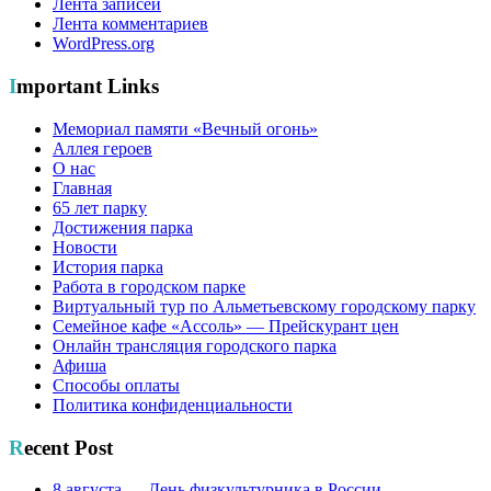
Лента записей
Лента комментариев
WordPress.org
Important Links
Мемориал памяти «Вечный огонь»
Аллея героев
О нас
Главная
65 лет парку
Достижения парка
Новости
История парка
Работа в городском парке
Виртуальный тур по Альметьевскому городскому парку
Семейное кафе «Ассоль» — Прейскурант цен
Онлайн трансляция городского парка
Афиша
Способы оплаты
Политика конфиденциальности
Recent Post
8 августа — День физкультурника в России