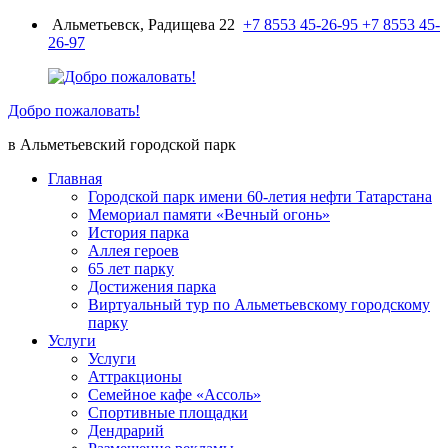
Перейти
Альметьевск, Радищева 22
+7 8553 45-26-95
+7 8553 45-
к
26-97
содержимому
Добро пожаловать!
в Альметьевский городской парк
Главная
Городской парк имени 60-летия нефти Татарстана
Мемориал памяти «Вечный огонь»
История парка
Аллея героев
65 лет парку
Достижения парка
Виртуальный тур по Альметьевскому городскому
парку
Услуги
Услуги
Аттракционы
Семейное кафе «Ассоль»
Спортивные площадки
Дендрарий