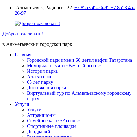
Перейти
Альметьевск, Радищева 22
+7 8553 45-26-95
+7 8553 45-
к
26-97
содержимому
Добро пожаловать!
в Альметьевский городской парк
Главная
Городской парк имени 60-летия нефти Татарстана
Мемориал памяти «Вечный огонь»
История парка
Аллея героев
65 лет парку
Достижения парка
Виртуальный тур по Альметьевскому городскому
парку
Услуги
Услуги
Аттракционы
Семейное кафе «Ассоль»
Спортивные площадки
Дендрарий