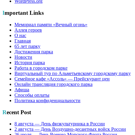
WordPress.org
Important Links
Мемориал памяти «Вечный огонь»
Аллея героев
О нас
Главная
65 лет парку
Достижения парка
Новости
История парка
Работа в городском парке
Виртуальный тур по Альметьевскому городскому парку
Семейное кафе «Ассоль» — Прейскурант цен
Онлайн трансляция городского парка
Афиша
Способы оплаты
Политика конфиденциальности
Recent Post
8 августа — День физкультурника в России
2 августа — День Воздушно-десантных войск России
26 июля — День Военно-Морского Флота России