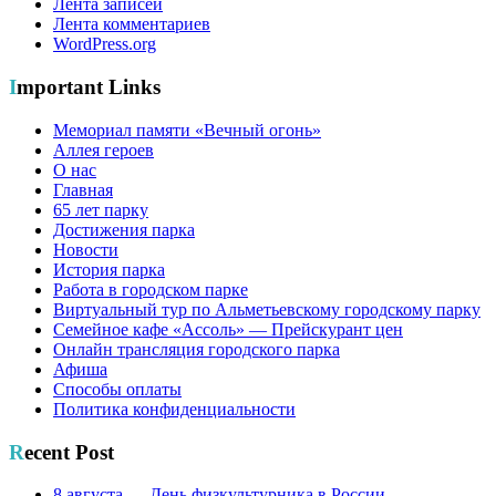
Лента записей
Лента комментариев
WordPress.org
Important Links
Мемориал памяти «Вечный огонь»
Аллея героев
О нас
Главная
65 лет парку
Достижения парка
Новости
История парка
Работа в городском парке
Виртуальный тур по Альметьевскому городскому парку
Семейное кафе «Ассоль» — Прейскурант цен
Онлайн трансляция городского парка
Афиша
Способы оплаты
Политика конфиденциальности
Recent Post
8 августа — День физкультурника в России