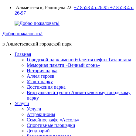
Перейти
Альметьевск, Радищева 22
+7 8553 45-26-95
+7 8553 45-
к
26-97
содержимому
Добро пожаловать!
в Альметьевский городской парк
Главная
Городской парк имени 60-летия нефти Татарстана
Мемориал памяти «Вечный огонь»
История парка
Аллея героев
65 лет парку
Достижения парка
Виртуальный тур по Альметьевскому городскому
парку
Услуги
Услуги
Аттракционы
Семейное кафе «Ассоль»
Спортивные площадки
Дендрарий