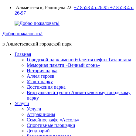
Перейти
Альметьевск, Радищева 22
+7 8553 45-26-95
+7 8553 45-
к
26-97
содержимому
Добро пожаловать!
в Альметьевский городской парк
Главная
Городской парк имени 60-летия нефти Татарстана
Мемориал памяти «Вечный огонь»
История парка
Аллея героев
65 лет парку
Достижения парка
Виртуальный тур по Альметьевскому городскому
парку
Услуги
Услуги
Аттракционы
Семейное кафе «Ассоль»
Спортивные площадки
Дендрарий