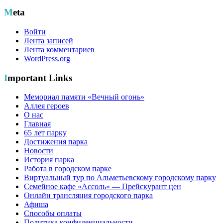
Meta
Войти
Лента записей
Лента комментариев
WordPress.org
Important Links
Мемориал памяти «Вечный огонь»
Аллея героев
О нас
Главная
65 лет парку
Достижения парка
Новости
История парка
Работа в городском парке
Виртуальный тур по Альметьевскому городскому парку
Семейное кафе «Ассоль» — Прейскурант цен
Онлайн трансляция городского парка
Афиша
Способы оплаты
Политика конфиденциальности