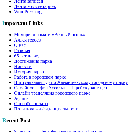
Лента записей
Лента комментариев
WordPress.org
Important Links
Мемориал памяти «Вечный огонь»
Аллея героев
О нас
Главная
65 лет парку
Достижения парка
Новости
История парка
Работа в городском парке
Виртуальный тур по Альметьевскому городскому парку
Семейное кафе «Ассоль» — Прейскурант цен
Онлайн трансляция городского парка
Афиша
Способы оплаты
Политика конфиденциальности
Recent Post
8 августа — День физкультурника в России