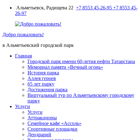
Перейти
Альметьевск, Радищева 22
+7 8553 45-26-95
+7 8553 45-
к
26-97
содержимому
Добро пожаловать!
в Альметьевский городской парк
Главная
Городской парк имени 60-летия нефти Татарстана
Мемориал памяти «Вечный огонь»
История парка
Аллея героев
65 лет парку
Достижения парка
Виртуальный тур по Альметьевскому городскому
парку
Услуги
Услуги
Аттракционы
Семейное кафе «Ассоль»
Спортивные площадки
Дендрарий