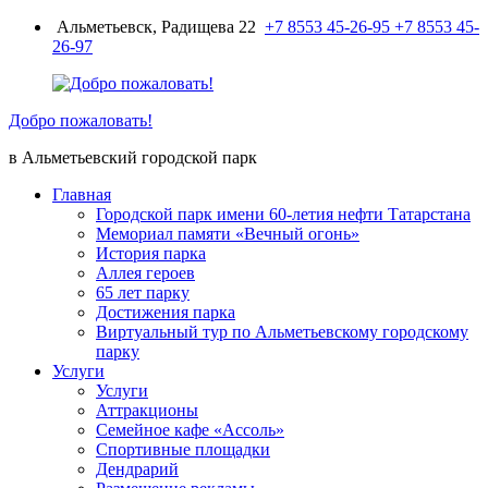
Перейти
Альметьевск, Радищева 22
+7 8553 45-26-95
+7 8553 45-
к
26-97
содержимому
Добро пожаловать!
в Альметьевский городской парк
Главная
Городской парк имени 60-летия нефти Татарстана
Мемориал памяти «Вечный огонь»
История парка
Аллея героев
65 лет парку
Достижения парка
Виртуальный тур по Альметьевскому городскому
парку
Услуги
Услуги
Аттракционы
Семейное кафе «Ассоль»
Спортивные площадки
Дендрарий