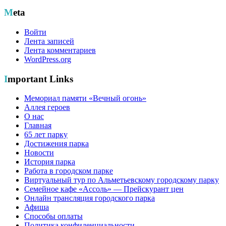
Meta
Войти
Лента записей
Лента комментариев
WordPress.org
Important Links
Мемориал памяти «Вечный огонь»
Аллея героев
О нас
Главная
65 лет парку
Достижения парка
Новости
История парка
Работа в городском парке
Виртуальный тур по Альметьевскому городскому парку
Семейное кафе «Ассоль» — Прейскурант цен
Онлайн трансляция городского парка
Афиша
Способы оплаты
Политика конфиденциальности