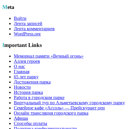
Meta
Войти
Лента записей
Лента комментариев
WordPress.org
Important Links
Мемориал памяти «Вечный огонь»
Аллея героев
О нас
Главная
65 лет парку
Достижения парка
Новости
История парка
Работа в городском парке
Виртуальный тур по Альметьевскому городскому парку
Семейное кафе «Ассоль» — Прейскурант цен
Онлайн трансляция городского парка
Афиша
Способы оплаты
Политика конфиденциальности