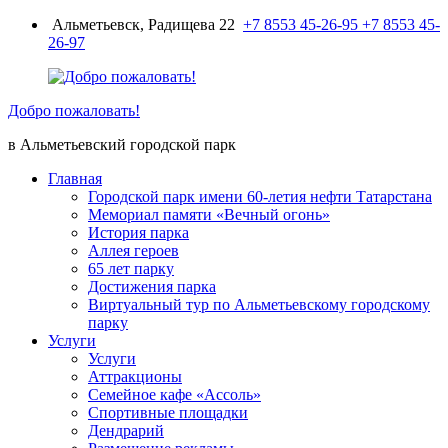
Перейти
Альметьевск, Радищева 22
+7 8553 45-26-95
+7 8553 45-
к
26-97
содержимому
Добро пожаловать!
в Альметьевский городской парк
Главная
Городской парк имени 60-летия нефти Татарстана
Мемориал памяти «Вечный огонь»
История парка
Аллея героев
65 лет парку
Достижения парка
Виртуальный тур по Альметьевскому городскому
парку
Услуги
Услуги
Аттракционы
Семейное кафе «Ассоль»
Спортивные площадки
Дендрарий