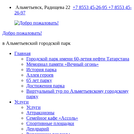
Перейти
Альметьевск, Радищева 22
+7 8553 45-26-95
+7 8553 45-
к
26-97
содержимому
Добро пожаловать!
в Альметьевский городской парк
Главная
Городской парк имени 60-летия нефти Татарстана
Мемориал памяти «Вечный огонь»
История парка
Аллея героев
65 лет парку
Достижения парка
Виртуальный тур по Альметьевскому городскому
парку
Услуги
Услуги
Аттракционы
Семейное кафе «Ассоль»
Спортивные площадки
Дендрарий