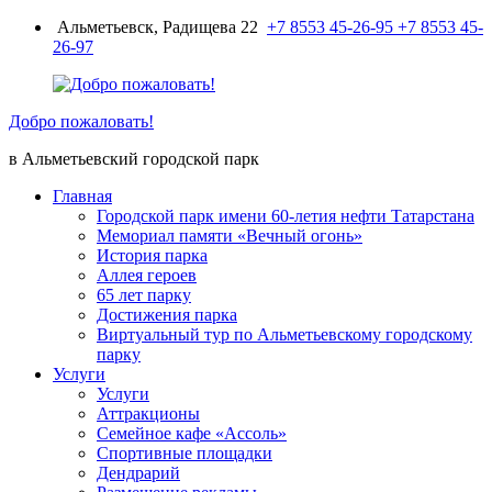
Перейти
Альметьевск, Радищева 22
+7 8553 45-26-95
+7 8553 45-
к
26-97
содержимому
Добро пожаловать!
в Альметьевский городской парк
Главная
Городской парк имени 60-летия нефти Татарстана
Мемориал памяти «Вечный огонь»
История парка
Аллея героев
65 лет парку
Достижения парка
Виртуальный тур по Альметьевскому городскому
парку
Услуги
Услуги
Аттракционы
Семейное кафе «Ассоль»
Спортивные площадки
Дендрарий