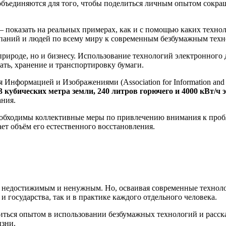
объединяются для того, чтобы поделиться личным опытом сокра
 — показать на реальных примерах, как и с помощью каких техно
паний и людей по всему миру к современным безбумажным техн
 природе, но и бизнесу. Использование технологий электронног
ать, хранение и транспортировку бумаги.
Информацией и Изображениями (Association for Information and
3 кубических метра земли, 240 литров горючего и 4000 кВт/ч 
ания.
еобходимы коллективные меры по привлечению внимания к пробл
ет объём его естественного восстановления.
я недостижимым и ненужным. Но, осваивая современные технол
и государства, так и в практике каждого отдельного человека.
ться опытом в использовании безбумажных технологий и расска
изни.