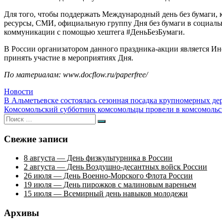
Для того, чтобы поддержать Международный день без бумаги, 
ресурсы, СМИ, официальную группу Дня без бумаги в социальн
коммуникации с помощью хештега #ДеньБезБумаги.
В России организатором данного праздника-акции является 
принять участие в мероприятиях Дня.
По материалам: www.docflow.ru/paperfree/
Новости
Навигация
В Альметьевске состоялась сезонная посадка крупномерных де
Комсомольский субботник комсомольцы провели в комсомольс
по
Искать:
Поиск
записям
Свежие записи
8 августа — День физкультурника в России
2 августа — День Воздушно-десантных войск России
26 июля — День Военно-Морского Флота России
19 июля — День пирожков с малиновым вареньем
15 июля — Всемирный день навыков молодежи
Архивы