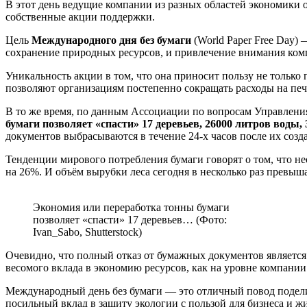
В этот день ведущие компании из разных областей экономики 
собственные акции поддержки.
Цель
Международного дня без бумаги
(World Paper Free Day)
сохранение природных ресурсов, и привлечение внимания ком
Уникальность акции в том, что она приносит пользу не только
позволяют организациям постепенно сокращать расходы на печ
В то же время, по данным Ассоциации по вопросам Управления 
бумаги позволяет «спасти» 17 деревьев, 26000 литров воды, 
документов выбрасываются в течение 24-х часов после их созд
Тенденции мирового потребления бумаги говорят о том, что н
на 26%. И объём вырубки леса сегодня в несколько раз превыша
Экономия или переработка тонны бумаги
позволяет «спасти» 17 деревьев… (Фото:
Ivan_Sabo, Shutterstock)
Очевидно, что полный отказ от бумажных документов являетс
весомого вклада в экономию ресурсов, как на уровне компании 
Международный день без бумаги — это отличный повод подели
посильный вклад в защиту экологии с пользой для бизнеса и ж