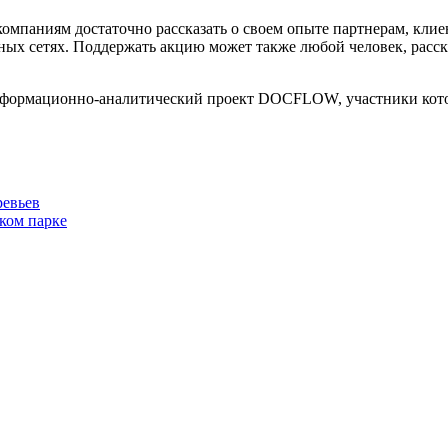
компаниям достаточно рассказать о своем опыте партнерам, кл
ых сетях. Поддержать акцию может также любой человек, расска
Информационно-аналитический проект DOCFLOW, участники кот
ревьев
ком парке