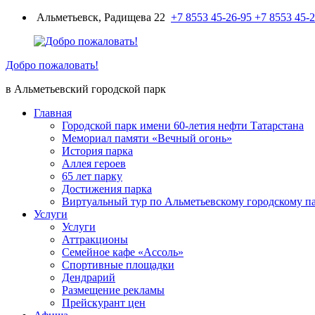
Перейти
Альметьевск, Радищева 22
+7 8553 45-26-95
+7 8553 45-
к
содержимому
Добро пожаловать!
в Альметьевский городской парк
Главная
Городской парк имени 60-летия нефти Татарстана
Мемориал памяти «Вечный огонь»
История парка
Аллея героев
65 лет парку
Достижения парка
Виртуальный тур по Альметьевскому городскому п
Услуги
Услуги
Аттракционы
Семейное кафе «Ассоль»
Спортивные площадки
Дендрарий
Размещение рекламы
Прейскурант цен