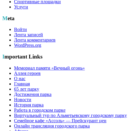
Спортивные площадки
Услуги
Meta
Войти
Лента записей
Лента комментариев
WordPress.org
Important Links
Мемориал памяти «Вечный огонь»
Аллея героев
О нас
Главная
65 лет парку
Достижения парка
Новости
История парка
Работа в городском парке
Виртуальный тур по Альметьевскому городскому парку
Семейное кафе «Ассоль» — Прейскурант цен
Онлайн трансляция городского парка