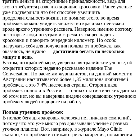
тратить деньги на спортивные принадлежности, ведь для
этого требуются разве что хорошие кроссовки. Ранее ученые
уже подтвердили что бег способен увеличить
продолжительность жизни, но помимо этого, во время
пробежек можно увидеть множество красивых пейзажей
вроде яркого утреннего рассвета. Наверное, именно поэтому
некоторые люди по утрам и стремятся скорее надеть
кроссовки и покорить очередной километр. Но особо
нагружать себя для получения пользы от пробежек, как
оказалось, не нужно —
достаточно бегать по несколько
минут в день
.
В этом, по крайней мере, уверены австралийские ученые, об
открытии которых недавно рассказало издание The
Conversation. По расчетам журналистов, на данный момент в
Австралии насчитывается более 1,35 миллиона любителей
пробежек, а это 7,4% населения страны. Сторонников
пробежек полно и в России — точных статистических данных
об этом нет, но вы наверняка видели совершающих утреннюю
пробежку людей по дороге на работу.
Польза утренних пробежек
В пользе бега для здоровья человека нет никаких сомнений,
потому что это уже много раз доказывали ученые с разных
уголков планеты. Вот, например, в журнале Mayo Clinic
сказано, что пробежки снижают риск ожирения, повышения