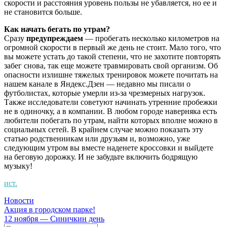
скорости и расстояния уровень пользы не убавляется, но ее и
не становится больше.
Как начать бегать по утрам?
Сразу
предупреждаем
— пробегать несколько километров на
огромной скорости в первый же день не стоит. Мало того, что
вы можете устать до такой степени, что не захотите повторять
забег снова, так еще можете травмировать свой организм. Об
опасности излишне тяжелых тренировок можете почитать на
нашем канале в Яндекс.Дзен — недавно мы писали о
футболистах, которые умерли из-за чрезмерных нагрузок.
Также исследователи советуют начинать утренние пробежки
не в одиночку, а в компании. В любом городе наверняка есть
любители побегать по утрам, найти которых вполне можно в
социальных сетей. В крайнем случае можно показать эту
статью родственникам или друзьям и, возможно, уже
следующим утром вы вместе наденете кроссовки и выйдете
на беговую дорожку. И не забудьте включить бодрящую
музыку!
ист.
Новости
Навигация
Акция в городском парке!
12 ноября — Синичкин день
по