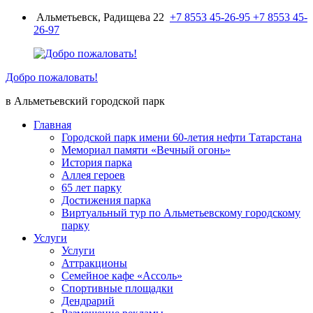
Перейти
Альметьевск, Радищева 22
+7 8553 45-26-95
+7 8553 45-
к
26-97
содержимому
Добро пожаловать!
в Альметьевский городской парк
Главная
Городской парк имени 60-летия нефти Татарстана
Мемориал памяти «Вечный огонь»
История парка
Аллея героев
65 лет парку
Достижения парка
Виртуальный тур по Альметьевскому городскому
парку
Услуги
Услуги
Аттракционы
Семейное кафе «Ассоль»
Спортивные площадки
Дендрарий