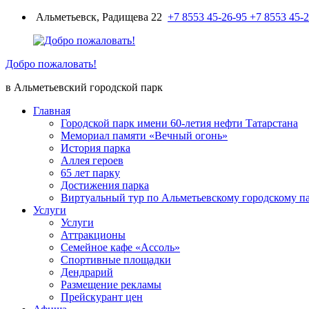
Перейти
Альметьевск, Радищева 22
+7 8553 45-26-95
+7 8553 45-
к
содержимому
Добро пожаловать!
в Альметьевский городской парк
Главная
Городской парк имени 60-летия нефти Татарстана
Мемориал памяти «Вечный огонь»
История парка
Аллея героев
65 лет парку
Достижения парка
Виртуальный тур по Альметьевскому городскому п
Услуги
Услуги
Аттракционы
Семейное кафе «Ассоль»
Спортивные площадки
Дендрарий
Размещение рекламы
Прейскурант цен