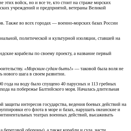
этих войск, но и все те, кто стоит на страже морских
тских учреждений и предприятий, ветераны Великой
ов. Также во всех городах — военно-морских базах России
иальной, политической и культурной изоляции, ставшей на
дские корабелы по своему проекту, а название первый
роительству.
«Морским судам быть!»
— таковой была воля не
ь нового шага в своем развитии.
00 года на воду было спущено 40 парусных и 113 гребных
хода на побережье Балтийского моря. Началась длительная
 защиты интересов государства, ведения боевых действий на
ппировки его флота в море и базах, нарушать океанские и
онтинентальных театрах военных действий, высаживать
 береговой обороны), а также корабли и суда, части