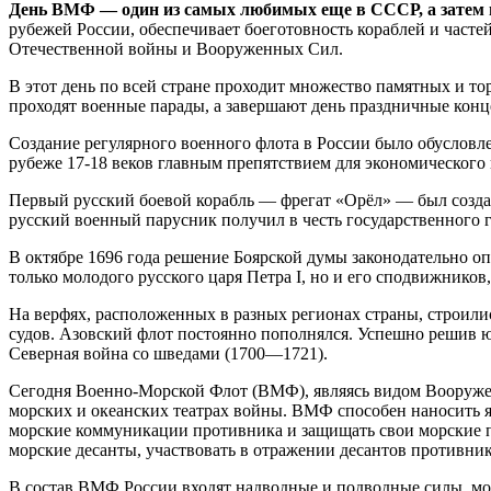
День ВМФ — один из самых любимых еще в СССР, а затем и
рубежей России, обеспечивает боеготовность кораблей и час
Отечественной войны и Вооруженных Сил.
В этот день по всей стране проходит множество памятных и т
проходят военные парады, а завершают день праздничные конц
Создание регулярного военного флота в России было обусловл
рубеже 17-18 веков главным препятствием для экономического 
Первый русский боевой корабль — фрегат «Орёл» — был создан
русский военный парусник получил в честь государственного г
В октябре 1696 года решение Боярской думы законодательно оп
только молодого русского царя Петра I, но и его сподвижников
На верфях, расположенных в разных регионах страны, строилис
судов. Азовский флот постоянно пополнялся. Успешно решив юж
Северная война со шведами (1700—1721).
Сегодня Военно-Морской Флот (ВМФ), являясь видом Вооружен
морских и океанских театрах войны. ВМФ способен наносить я
морские коммуникации противника и защищать свои морские п
морские десанты, участвовать в отражении десантов противник
В состав ВМФ России входят надводные и подводные силы, морс