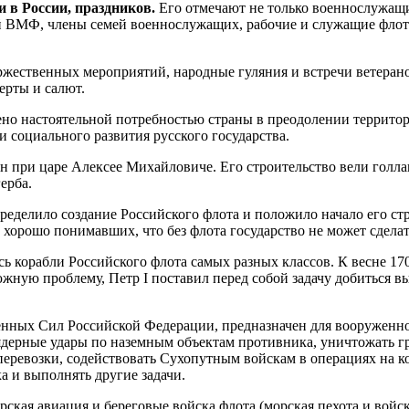
 в России, праздников.
Его отмечают не только военнослужащие 
тей ВМФ, члены семей военнослужащих, рабочие и служащие фло
оржественных мероприятий, народные гуляния и встречи ветеран
ерты и салют.
ено настоятельной потребностью страны в преодолении территор
и социального развития русского государства.
 при царе Алексее Михайловиче. Его строительство вели голлан
ерба.
ределило создание Российского флота и положило начало его ст
, хорошо понимавших, что без флота государство не может сделат
ь корабли Российского флота самых разных классов. К весне 17
ную проблему, Петр I поставил перед собой задачу добиться вы
ных Сил Российской Федерации, предназначен для вооруженной
дерные удары по наземным объектам противника, уничтожать гру
еревозки, содействовать Сухопутным войскам в операциях на к
а и выполнять другие задачи.
кая авиация и береговые войска флота (морская пехота и войска