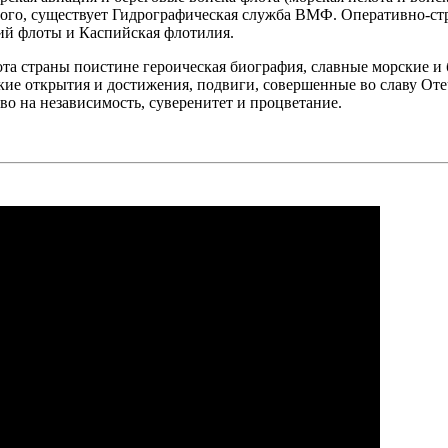
е того, существует Гидрографическая служба ВМФ. Оперативно-
ий флоты и Каспийская флотилия.
а страны поистине героическая биография, славные морские и б
кие открытия и достижения, подвиги, совершенные во славу От
во на независимость, суверенитет и процветание.