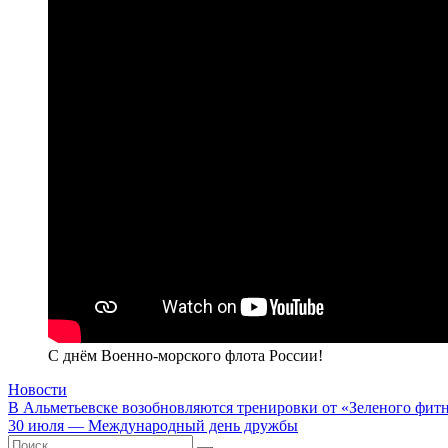
С днём Военно-морского флота России!
Новости
Навигация
В Альметьевске возобновляются тренировки от «Зеленого фитн
30 июля — Международный день дружбы
по
Искать: