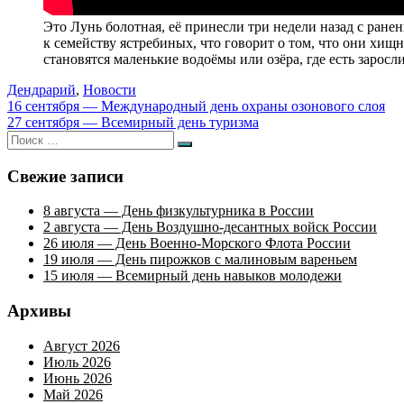
Это Лунь болотная, её принесли три недели назад с ран
к семейству ястребиных, что говорит о том, что они хи
становятся маленькие водоёмы или озёра, где есть заросл
Дендрарий
,
Новости
Навигация
16 сентября — Международный день охраны озонового слоя
27 сентября — Всемирный день туризма
по
Искать:
Поиск
записям
Свежие записи
8 августа — День физкультурника в России
2 августа — День Воздушно-десантных войск России
26 июля — День Военно-Морского Флота России
19 июля — День пирожков с малиновым вареньем
15 июля — Всемирный день навыков молодежи
Архивы
Август 2026
Июль 2026
Июнь 2026
Май 2026