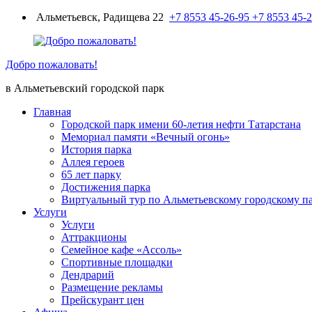
Перейти
Альметьевск, Радищева 22
+7 8553 45-26-95
+7 8553 45-
к
содержимому
Добро пожаловать!
в Альметьевский городской парк
Главная
Городской парк имени 60-летия нефти Татарстана
Мемориал памяти «Вечный огонь»
История парка
Аллея героев
65 лет парку
Достижения парка
Виртуальный тур по Альметьевскому городскому п
Услуги
Услуги
Аттракционы
Семейное кафе «Ассоль»
Спортивные площадки
Дендрарий
Размещение рекламы
Прейскурант цен