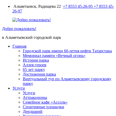
Перейти
Альметьевск, Радищева 22
+7 8553 45-26-95
+7 8553 45-
к
26-97
содержимому
Добро пожаловать!
в Альметьевский городской парк
Главная
Городской парк имени 60-летия нефти Татарстана
Мемориал памяти «Вечный огонь»
История парка
Аллея героев
65 лет парку
Достижения парка
Виртуальный тур по Альметьевскому городскому
парку
Услуги
Услуги
Аттракционы
Семейное кафе «Ассоль»
Спортивные площадки
Дендрарий