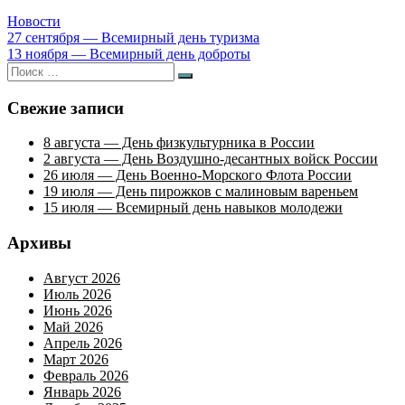
Новости
Навигация
27 сентября — Всемирный день туризма
13 ноября — Всемирный день доброты
по
Искать:
Поиск
записям
Свежие записи
8 августа — День физкультурника в России
2 августа — День Воздушно-десантных войск России
26 июля — День Военно-Морского Флота России
19 июля — День пирожков с малиновым вареньем
15 июля — Всемирный день навыков молодежи
Архивы
Август 2026
Июль 2026
Июнь 2026
Май 2026
Апрель 2026
Март 2026
Февраль 2026
Январь 2026