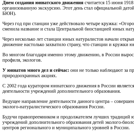
Днем создания юннатского движения
считается 15 июня 1918
организованную экскурсию. Этот день стал официальной дато
БЮН).
Через год при станции уже действовало четыре кружка: «Огор
сменила название и стала Центральной биостанцией юных нат
Через несколько лет станции юных натуралистов начали открыв
движение настолько захватило страну, что станции и кружки ю
Во многом благодаря именно этому движению, в России выросл
профиля, экологов.
У юннатов много дел и сейчас:
они не только наблюдают за п
природоохранных акциях.
С 2002 года куратором юннатского движения в России являетс
деятельности учреждений дополнительного образования.
Ведущее направление деятельности данного центра – соверше
эколого-натуралистического образования России.
Будучи правопреемником и продолжателем лучших традиций юн
учреждений дополнительного образования детей эколого-биоло
центров регионального и муниципального уровней в России.