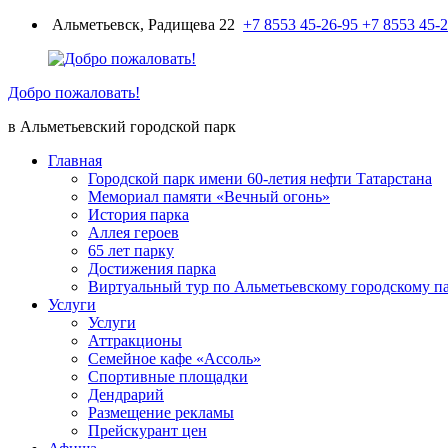
Перейти
Альметьевск, Радищева 22
+7 8553 45-26-95
+7 8553 45-
к
содержимому
Добро пожаловать!
в Альметьевский городской парк
Главная
Городской парк имени 60-летия нефти Татарстана
Мемориал памяти «Вечный огонь»
История парка
Аллея героев
65 лет парку
Достижения парка
Виртуальный тур по Альметьевскому городскому п
Услуги
Услуги
Аттракционы
Семейное кафе «Ассоль»
Спортивные площадки
Дендрарий
Размещение рекламы
Прейскурант цен