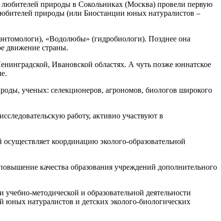
х любителей природы в Сокольниках (Москва) провели первую
любителей природы (или Биостанции юных натуралистов –
(энтомологи), «Водолюбы» (гидробиологи). Позднее она
ое движение страны.
Ленинградской, Ивановской областях. А чуть позже юннатское
е.
ироды, ученых: селекционеров, агрономов, биологов широкого
сследовательскую работу, активно участвуют в
й осуществляет координацию эколого-образовательной
 повышение качества образования учреждений дополнительного
 учебно-методической и образовательной деятельности
ий юных натуралистов и детских эколого-биологических