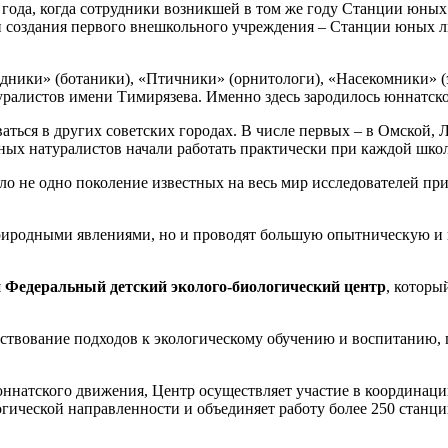
 года, когда сотрудники возникшей в том же году Станции юны
й создания первого внешкольного учреждения – Станции юных 
одники» (ботаники), «Птичники» (орнитологи), «Насекомники» 
уралистов имени Тимирязева. Именно здесь зародилось юннатск
аться в других советских городах. В числе первых – в Омской, 
ных натуралистов начали работать практически при каждой школ
о не одно поколение известных на весь мир исследователей пр
риродными явлениями, но и проводят большую опытническую и и
я
Федеральный детский эколого-биологический центр
, которы
нствование подходов к экологическому обучению и воспитанию,
натского движения, Центр осуществляет участие в координации
гической направленности и объединяет работу более 250 станц