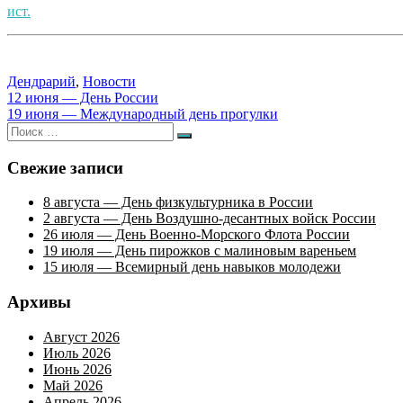
ист.
Дендрарий
,
Новости
Навигация
12 июня — День России
19 июня — Международный день прогулки
по
Искать:
Поиск
записям
Свежие записи
8 августа — День физкультурника в России
2 августа — День Воздушно-десантных войск России
26 июля — День Военно-Морского Флота России
19 июля — День пирожков с малиновым вареньем
15 июля — Всемирный день навыков молодежи
Архивы
Август 2026
Июль 2026
Июнь 2026
Май 2026
Апрель 2026