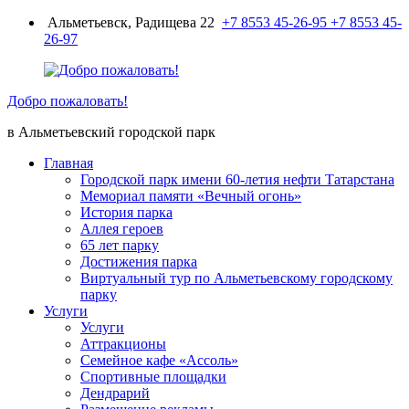
Перейти
Альметьевск, Радищева 22
+7 8553 45-26-95
+7 8553 45-
к
26-97
содержимому
Добро пожаловать!
в Альметьевский городской парк
Главная
Городской парк имени 60-летия нефти Татарстана
Мемориал памяти «Вечный огонь»
История парка
Аллея героев
65 лет парку
Достижения парка
Виртуальный тур по Альметьевскому городскому
парку
Услуги
Услуги
Аттракционы
Семейное кафе «Ассоль»
Спортивные площадки
Дендрарий