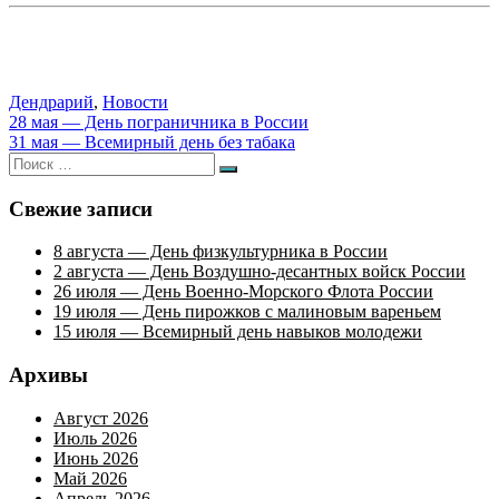
Дендрарий
,
Новости
Навигация
28 мая — День пограничника в России
31 мая — Всемирный день без табака
по
Искать:
Поиск
записям
Свежие записи
8 августа — День физкультурника в России
2 августа — День Воздушно-десантных войск России
26 июля — День Военно-Морского Флота России
19 июля — День пирожков с малиновым вареньем
15 июля — Всемирный день навыков молодежи
Архивы
Август 2026
Июль 2026
Июнь 2026
Май 2026
Апрель 2026