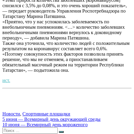
«Темп прироста количества заболевших [коронавирусом]
снизился с 3,5% до 0,08%, и это очень хороший показатель»,
— передает руководитель Управления Роспотребнадзора по
Татарстану Марина Патяшина.
«Приятно, что у нас успокоилась заболеваемость по
внебольничным пневмониям. <…> количество заболевших
внебольничными пневмониями вернулось к доковидному
периоду», — добавила Марина Патяшина.
Также она уточнила, что количество людей с положительным
результатом на коронавирус составляет всего 0,6%.
«Поэтому совокупность этих факторов позволила принять
решение, что мы не отменяем, а приостанавливаем
обязательный масочный режим на территории Республики
Татарстан», — подытожила она.
ист.
Новости
,
Спортивные площадки
Навигация
5 июня — Всемирный день окружающей среды
10 июня — Всемирный день мороженого
по
Искать:
Поиск