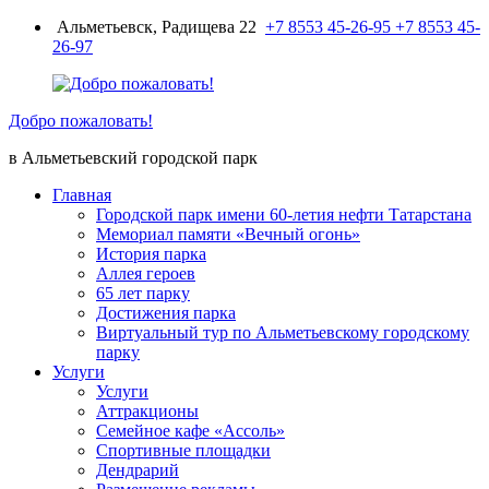
Перейти
Альметьевск, Радищева 22
+7 8553 45-26-95
+7 8553 45-
к
26-97
содержимому
Добро пожаловать!
в Альметьевский городской парк
Главная
Городской парк имени 60-летия нефти Татарстана
Мемориал памяти «Вечный огонь»
История парка
Аллея героев
65 лет парку
Достижения парка
Виртуальный тур по Альметьевскому городскому
парку
Услуги
Услуги
Аттракционы
Семейное кафе «Ассоль»
Спортивные площадки
Дендрарий