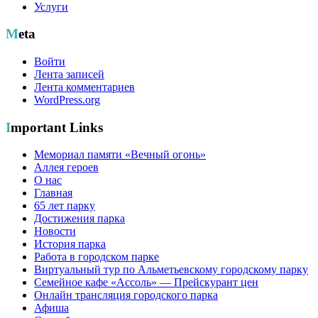
Услуги
Meta
Войти
Лента записей
Лента комментариев
WordPress.org
Important Links
Мемориал памяти «Вечный огонь»
Аллея героев
О нас
Главная
65 лет парку
Достижения парка
Новости
История парка
Работа в городском парке
Виртуальный тур по Альметьевскому городскому парку
Семейное кафе «Ассоль» — Прейскурант цен
Онлайн трансляция городского парка
Афиша