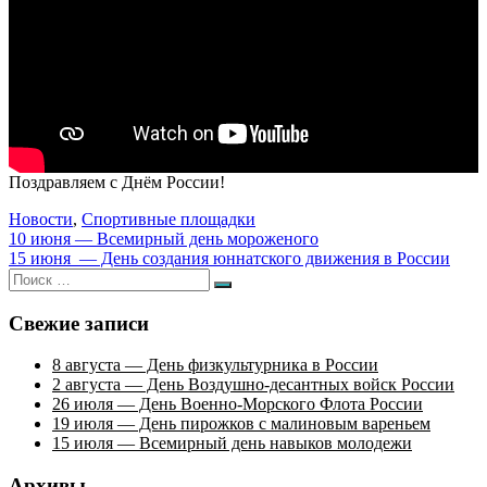
Поздравляем с Днём России!
Новости
,
Спортивные площадки
Навигация
10 июня — Всемирный день мороженого
15 июня — День создания юннатского движения в России
по
Искать:
Поиск
записям
Свежие записи
8 августа — День физкультурника в России
2 августа — День Воздушно-десантных войск России
26 июля — День Военно-Морского Флота России
19 июля — День пирожков с малиновым вареньем
15 июля — Всемирный день навыков молодежи
Архивы