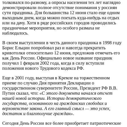
толковался по-разному, а опросы населения тех лет наглядно
демонстрировали полное отсутствие понимания у россиян
сути праздника. Для большинства 12 июня стало еще одним
выходным днем, когда можно поехать куда-нибудь на отдых
или на дачу. Хотя в ряде российских городов проводились
праздничные мероприятия, но особого размаха не
наблюдалось.
В своем выступлении в честь данного праздника в 1998 году
Борис Ельцин попробовал раз и навсегда прекратить
кривотолки относительно 12 июня, предложив отмечать его
как День России. Официально новое название праздник
получил 1 февраля 2002 года, когда в силу вступили
положения нового Трудового кодекса РФ.
Еще в 2001 году, выступая в Кремле на торжественном
приеме по случаю Дня принятия Декларации о
государственном суверенитете России, Президент РФ В.В.
Путин сказал, что:
«С этого документа начался отсчет
нашей новой истории. Истории демократического
государства, основанного на гражданских свободах и
верховенстве закона. А его главный смысл — это успех,
достаток и благополучие граждан»
.
Сегодня День России все более приобретает патриотические