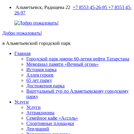
Перейти
Альметьевск, Радищева 22
+7 8553 45-26-95
+7 8553 45-
к
26-97
содержимому
Добро пожаловать!
в Альметьевский городской парк
Главная
Городской парк имени 60-летия нефти Татарстана
Мемориал памяти «Вечный огонь»
История парка
Аллея героев
65 лет парку
Достижения парка
Виртуальный тур по Альметьевскому городскому
парку
Услуги
Услуги
Аттракционы
Семейное кафе «Ассоль»
Спортивные площадки
Дендрарий