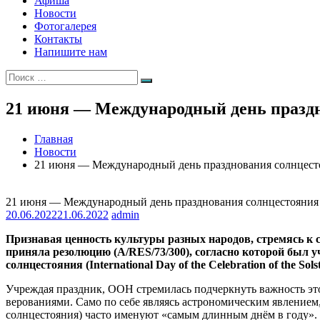
Афиша
Новости
Фотогалерея
Контакты
Напишите нам
Искать:
Поиск
21 июня — Международный день празд
Главная
Новости
21 июня — Международный день празднования солнцест
21 июня — Международный день празднования солнцестояния
20.06.2022
21.06.2022
admin
Признавая ценность культуры разных народов, стремясь к 
приняла резолюцию (A/RES/73/300), согласно которой был 
солнцестояния (International Day of the Celebration of the Solst
Учреждая праздник, ООН стремилась подчеркнуть важность это
верованиями. Само по себе являясь астрономическим явлением,
солнцестояния) часто именуют «самым длинным днём в году». В