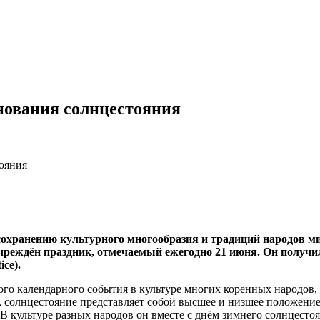
нования солнцестояния
ояния
сохранению культурного многообразия и традиций народов м
учреждён праздник, отмечаемый ежегодно 21 июня. Он получ
ice).
го календарного события в культуре многих коренных народов, 
 солнцестояние представляет собой высшее и низшее положение 
 культуре разных народов он вместе с днём зимнего солнцестоя