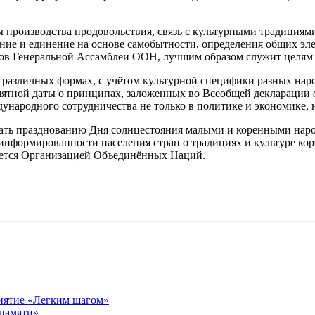
производства продовольствия, связь с культурными традициями
чение и единение на основе самобытности, определения общих э
нов Генеральной Ассамблеи ООН, лучшим образом служит целям 
о различных формах, с учётом культурной специфики разных нар
ятной даты о принципах, заложенных во Всеобщей декларации 
народного сотрудничества не только в политике и экономике, н
вать празднованию Дня солнцестояния малыми и коренными наро
информированности населения стран о традициях и культуре ко
уется Организацией Объединённых Наций.
риятие «Легким шагом»
 памяти»