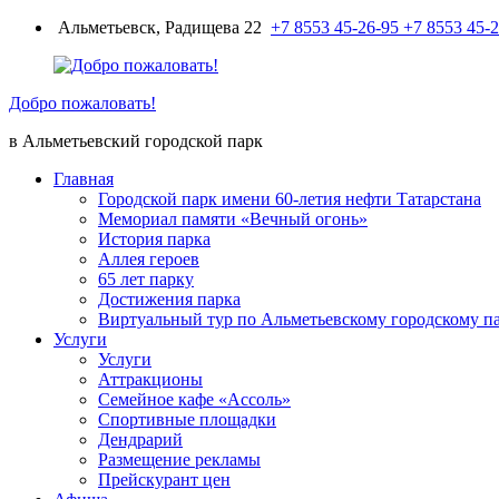
Перейти
Альметьевск, Радищева 22
+7 8553 45-26-95
+7 8553 45-
к
содержимому
Добро пожаловать!
в Альметьевский городской парк
Главная
Городской парк имени 60-летия нефти Татарстана
Мемориал памяти «Вечный огонь»
История парка
Аллея героев
65 лет парку
Достижения парка
Виртуальный тур по Альметьевскому городскому п
Услуги
Услуги
Аттракционы
Семейное кафе «Ассоль»
Спортивные площадки
Дендрарий
Размещение рекламы
Прейскурант цен