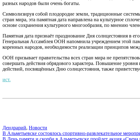
разных народов были очень богаты.
Символизируя собой плодородие земли, традиционные системы 
стран мира, эта памятная дата направлена на культурное спло
основе сохранения культурного многообразия, по мнению чле
Памятная дата признаёт празднование Дня солнцестояния в ег
Генеральная Ассамблея ООН напомнила учреждением этой пам
коренных народов, необходимости реализации принципов между
ООН призывает правительства всех стран мира не препятство
совершать действия обрядового характера. Повышение уровня 
действий, посвящённых Дню солнцестояния, также приветств
ист.
Дендрарий
,
Новости
Навигация
В Альметьевске состоялось спортивно-развлекательное мероп
В День памяти и скорби в Альметьевске пройдет акция «Свеча