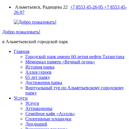
Перейти
Альметьевск, Радищева 22
+7 8553 45-26-95
+7 8553 45-
к
26-97
содержимому
Добро пожаловать!
в Альметьевский городской парк
Главная
Городской парк имени 60-летия нефти Татарстана
Мемориал памяти «Вечный огонь»
История парка
Аллея героев
65 лет парку
Достижения парка
Виртуальный тур по Альметьевскому городскому
парку
Услуги
Услуги
Аттракционы
Семейное кафе «Ассоль»
Спортивные площадки
Дендрарий