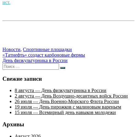
ист.
Новости
,
Спортивные площадки
Навигация
«Татнефть» создаст карбоновые фермы
День физкультурника в России
по
Искать:
Поиск
записям
Свежие записи
8 августа — День физкультурника в России
2 августа — День Воздушно-десантных войск России
26 июля — День Военно-Морского Флота России
19 июля — День пирожков с малиновым вареньем
15 июля — Всемирный день навыков молодежи
Архивы
Август 2026