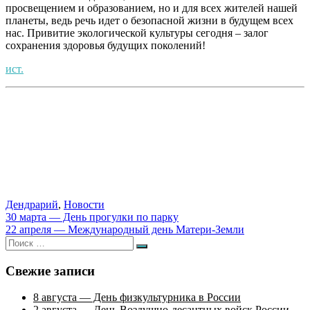
просвещением и образованием, но и для всех жителей нашей
планеты, ведь речь идет о безопасной жизни в будущем всех
нас. Привитие экологической культуры сегодня – залог
сохранения здоровья будущих поколений!
ист.
Дендрарий
,
Новости
Навигация
30 марта — День прогулки по парку
22 апреля — Международный день Матери-Земли
по
Искать:
Поиск
записям
Свежие записи
8 августа — День физкультурника в России
2 августа — День Воздушно-десантных войск России