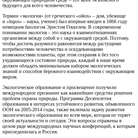
будущего для всего человечества.
Термин «экология» (от греческого
«oikos»
– дом, убежище
и
«logos»
– наука, учение) был впервые введен в 1866 году
немецким биологом Эрнстом Геккелем. В современном
понимании экология – это наука о взаимоотношениях
организмов между собой и с окружающей средой. Поэтому,
чтобы достичь разумного равновесия между растущими
потребностями человечества и оскудевающими
возможностями планеты, при этом сохраняя и без того
ухудшающееся состояние природы, каждый в наше время
должен обладать минимальным набором экологических
знаний и способов бережного взаимодействия с окружающим
миром.
Экологическое образование и просвещение получили
международное признание как важнейшие средства решения
проблем охраны природы. Программа Десятилетия
образования в интересах устойчивого развития, объявленного
ООН на 2005-2014 годы, также включала задачу развития
экологического образования во всем мире, которая не теряет
своей актуальности и сегодня. Эти вопросы отражены в
целом ряде международных научных конференций, к которым
присоединилась и Россия.