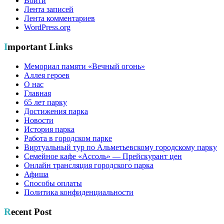
Войти
Лента записей
Лента комментариев
WordPress.org
Important Links
Мемориал памяти «Вечный огонь»
Аллея героев
О нас
Главная
65 лет парку
Достижения парка
Новости
История парка
Работа в городском парке
Виртуальный тур по Альметьевскому городскому парку
Семейное кафе «Ассоль» — Прейскурант цен
Онлайн трансляция городского парка
Афиша
Способы оплаты
Политика конфиденциальности
Recent Post