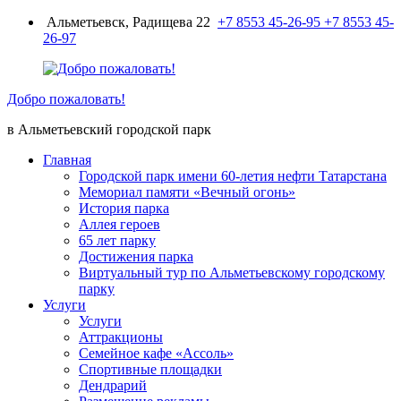
Перейти
Альметьевск, Радищева 22
+7 8553 45-26-95
+7 8553 45-
к
26-97
содержимому
Добро пожаловать!
в Альметьевский городской парк
Главная
Городской парк имени 60-летия нефти Татарстана
Мемориал памяти «Вечный огонь»
История парка
Аллея героев
65 лет парку
Достижения парка
Виртуальный тур по Альметьевскому городскому
парку
Услуги
Услуги
Аттракционы
Семейное кафе «Ассоль»
Спортивные площадки
Дендрарий