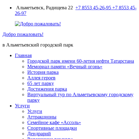
Перейти
Альметьевск, Радищева 22
+7 8553 45-26-95
+7 8553 45-
к
26-97
содержимому
Добро пожаловать!
в Альметьевский городской парк
Главная
Городской парк имени 60-летия нефти Татарстана
Мемориал памяти «Вечный огонь»
История парка
Аллея героев
65 лет парку
Достижения парка
Виртуальный тур по Альметьевскому городскому
парку
Услуги
Услуги
Аттракционы
Семейное кафе «Ассоль»
Спортивные площадки
Дендрарий