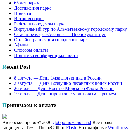
65 лет парку
Достижения парка
Новости
История парка
Работа в городском парке
Виртуальный тур по Альметьевскому городскому парку
Семейное кафе «Ассоль» — Прейскурант цен
Онлайн трансляция городского парка
Афиша
Способы оплаты
Политика конфиденциальности
Recent Post
8 августа — День физкультурника в России
2 августа — День Воздушно-десантных войск России
26 июля — День Военно-Морского Флота России
19 июля — День пирожков с малиновым вареньем
Принимаем к оплате
Авторское право © 2026
Добро пожаловать!
Все права
защищены. Тема: ThemeGrill от
Flash
. На платформе
WordPress