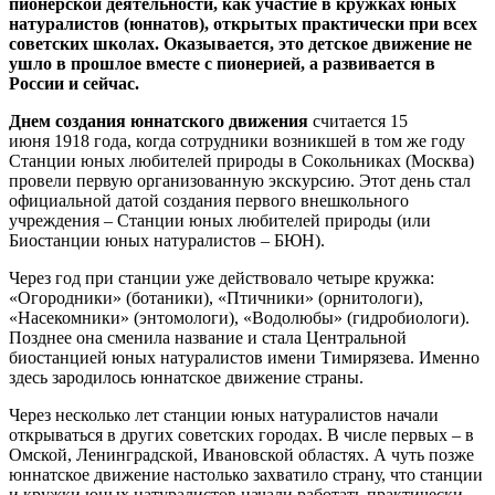
пионерской деятельности, как участие в кружках юных
натуралистов (юннатов), открытых практически при всех
советских школах. Оказывается, это детское движение не
ушло в прошлое вместе с пионерией, а развивается в
России и сейчас.
Днем создания юннатского движения
считается 15
июня 1918 года, когда сотрудники возникшей в том же году
Станции юных любителей природы в Сокольниках (Москва)
провели первую организованную экскурсию. Этот день стал
официальной датой создания первого внешкольного
учреждения – Станции юных любителей природы (или
Биостанции юных натуралистов – БЮН).
Через год при станции уже действовало четыре кружка:
«Огородники» (ботаники), «Птичники» (орнитологи),
«Насекомники» (энтомологи), «Водолюбы» (гидробиологи).
Позднее она сменила название и стала Центральной
биостанцией юных натуралистов имени Тимирязева. Именно
здесь зародилось юннатское движение страны.
Через несколько лет станции юных натуралистов начали
открываться в других советских городах. В числе первых – в
Омской, Ленинградской, Ивановской областях. А чуть позже
юннатское движение настолько захватило страну, что станции
и кружки юных натуралистов начали работать практически