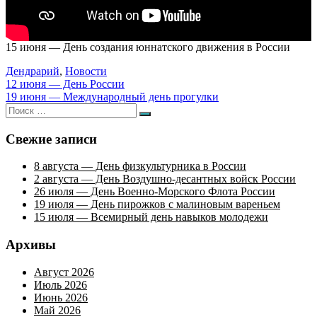
15 июня — День создания юннатского движения в России
Дендрарий
,
Новости
Навигация
12 июня — День России
19 июня — Международный день прогулки
по
Искать:
Поиск
записям
Свежие записи
8 августа — День физкультурника в России
2 августа — День Воздушно-десантных войск России
26 июля — День Военно-Морского Флота России
19 июля — День пирожков с малиновым вареньем
15 июля — Всемирный день навыков молодежи
Архивы
Август 2026
Июль 2026
Июнь 2026
Май 2026