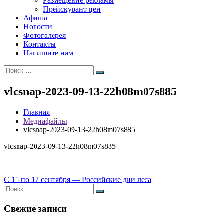
Размещение рекламы
Прейскурант цен
Афиша
Новости
Фотогалерея
Контакты
Напишите нам
Искать:
Поиск
vlcsnap-2023-09-13-22h08m07s885
Главная
Медиафайлы
vlcsnap-2023-09-13-22h08m07s885
vlcsnap-2023-09-13-22h08m07s885
Навигация
С 15 по 17 сентября — Российские дни леса
Искать:
по
Поиск
записям
Свежие записи