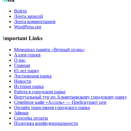
Войти
Лента записей
Лента комментариев
WordPress.org
Important Links
Мемориал памяти «Вечный огонь»
Аллея героев
О нас
Главная
65 лет парку
Достижения парка
Новости
История парка
Работа в городском парке
Виртуальный тур по Альметьевскому городскому парку
Семейное кафе «Ассоль» — Прейскурант цен
Онлайн трансляция городского парка
Афиша
Способы оплаты
Политика конфиденциальности