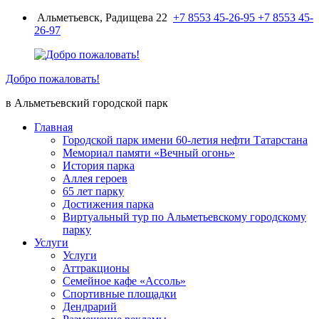
Перейти
Альметьевск, Радищева 22
+7 8553 45-26-95
+7 8553 45-
к
26-97
содержимому
Добро пожаловать!
в Альметьевский городской парк
Главная
Городской парк имени 60-летия нефти Татарстана
Мемориал памяти «Вечный огонь»
История парка
Аллея героев
65 лет парку
Достижения парка
Виртуальный тур по Альметьевскому городскому
парку
Услуги
Услуги
Аттракционы
Семейное кафе «Ассоль»
Спортивные площадки
Дендрарий