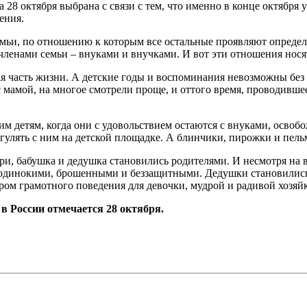
та 28 октября выбрана с связи с тем, что именно в конце октября
ения.
семьи, по отношению к которым все остальные проявляют опреде
ленами семьи – внуками и внучками. И вот эти отношения носят
 часть жизни. А детские годы и воспоминания невозможны без т
мамой, на многое смотрели проще, и оттого время, проводившеес
 детям, когда они с удовольствием остаются с внуками, освобож
 погулять с ним на детской площадке. А блинчики, пирожки и пе
ри, бабушка и дедушка становились родителями. И несмотря на в
я одинокими, брошенными и беззащитными. Дедушки становились
ом грамотного поведения для девочки, мудрой и радивой хозяй
в России отмечается 28 октября.