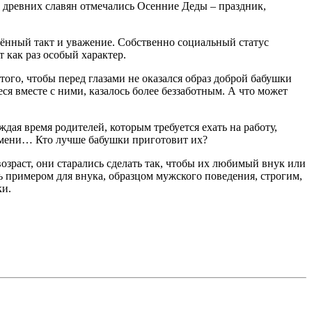
 у древних славян отмечались Осенние Деды – праздник,
лённый такт и уважение. Собственно социальный статус
 как раз особый характер.
ого, чтобы перед глазами не оказался образ доброй бабушки
я вместе с ними, казалось более беззаботным. А что может
дая время родителей, которым требуется ехать на работу,
льмени… Кто лучше бабушки приготовит их?
озраст, они старались сделать так, чтобы их любимый внук или
 примером для внука, образцом мужского поведения, строгим,
ки.