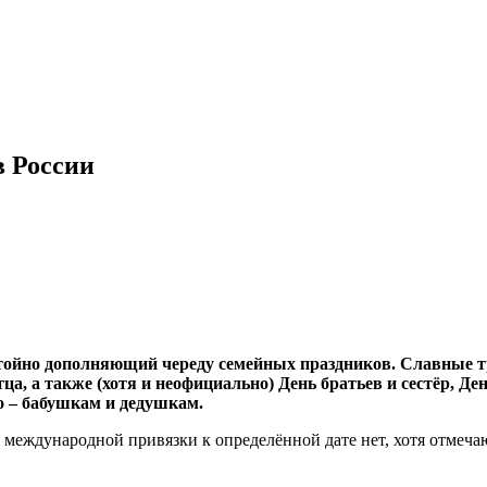
в России
стойно дополняющий череду семейных праздников. Славные тр
а, а также (хотя и неофициально) День братьев и сестёр, Де
о – бабушкам и дедушкам.
й международной привязки к определённой дате нет, хотя отмеча