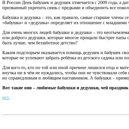
В России День бабушек и дедушек отмечается с 2009 года, а да
призванный укрепить связь с предками и объединить все покол
Бабушка и дедушка – это, как правило, самые старшие члены 
«бабушка» и «дедушка» определяет их отношение с младшими ч
Для очень многих людей бабушки и дедушки – это неотъемлемая
или доброго дедушки, которые многое прощали быстрее папы с 
быть лучше, чем беззаботное детство?
Каким подспорьем оказывается помощь дедушек и бабушек своим
которые не успевают забрать ребёнка из детского садика или
Для кого-то, кто по той или иной причине лишился отца и мате
внучка ни в чём не нуждались, чтобы они не чувствовали себ
но справедливым и любящим наставником. А бабушки – пример
Вот такие они – любимые бабушки и дедушки, чей праздник 
ист.