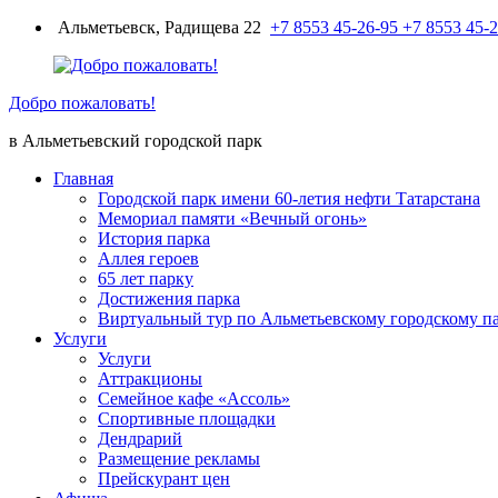
Перейти
Альметьевск, Радищева 22
+7 8553 45-26-95
+7 8553 45-
к
содержимому
Добро пожаловать!
в Альметьевский городской парк
Главная
Городской парк имени 60-летия нефти Татарстана
Мемориал памяти «Вечный огонь»
История парка
Аллея героев
65 лет парку
Достижения парка
Виртуальный тур по Альметьевскому городскому п
Услуги
Услуги
Аттракционы
Семейное кафе «Ассоль»
Спортивные площадки
Дендрарий
Размещение рекламы
Прейскурант цен