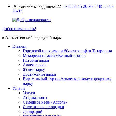
Перейти
Альметьевск, Радищева 22
+7 8553 45-26-95
+7 8553 45-
к
26-97
содержимому
Добро пожаловать!
в Альметьевский городской парк
Главная
Городской парк имени 60-летия нефти Татарстана
Мемориал памяти «Вечный огонь»
История парка
Аллея героев
65 лет парку
Достижения парка
Виртуальный тур по Альметьевскому городскому
парку
Услуги
Услуги
Аттракционы
Семейное кафе «Ассоль»
Спортивные площадки
Дендрарий