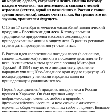
он кормит, одевает, согревает и лечит. Именно поэтому
каждого человека, чья деятельность связана с лесной
отраслью (кстати, одной из важнейших в России с точки
зрения экономики), можно считать, как бы громко это ни
звучало, хранителем будущего.
С 15 по 17 сентября отмечается масштабный экологический
праздник –
Российские дни леса
. К этому времени
традиционно приурочены массовые лесопосадки и
природоохранные акции в защиту леса. В разных регионах
страны даты проведения могут отличаться.
В России идея коллективной посадки лесов (в основном,
силами школьников) возникла в последнее десятилетие 19
века. Активистом в этом деле стал лесовод Митрофан
Туpский. В 1894 году по его инициативе управление
народных училищ Юго-Западного края издало циркуляр «О
посадке деревьев учениками народных школ на
принадлежащей училищам земле».
Первый официальный праздник посадки леса в России
прошел в Харькове. Он был призван
«внушить
подрастающему поколению любовь к природе, к
древонасаждению и вселить в него сознание важности
охранения общественных и частных садов и парков»
. Большое
внимание организаторы праздника уделили созданию