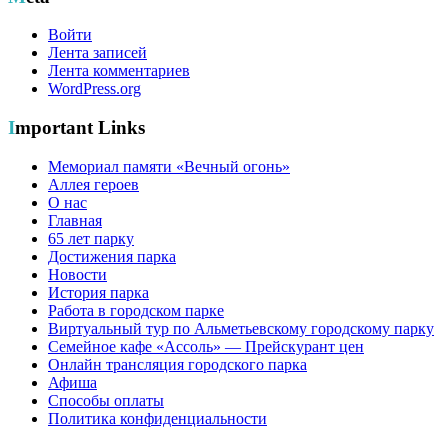
Войти
Лента записей
Лента комментариев
WordPress.org
Important Links
Мемориал памяти «Вечный огонь»
Аллея героев
О нас
Главная
65 лет парку
Достижения парка
Новости
История парка
Работа в городском парке
Виртуальный тур по Альметьевскому городскому парку
Семейное кафе «Ассоль» — Прейскурант цен
Онлайн трансляция городского парка
Афиша
Способы оплаты
Политика конфиденциальности