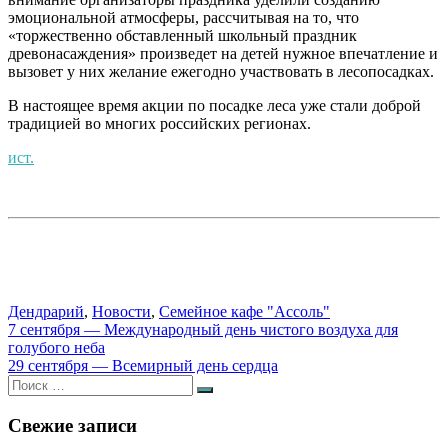
эмоциональной атмосферы, рассчитывая на то, что
«торжественно обставленный школьный праздник
древонасаждения» произведет на детей нужное впечатление и
вызовет у них желание ежегодно участвовать в лесопосадках.
В настоящее время акции по посадке леса уже стали доброй
традицией во многих российских регионах.
ист.
Дендрарий
,
Новости
,
Семейное кафе "Ассоль"
Навигация
7 сентября — Международный день чистого воздуха для
голубого неба
по
29 сентября — Всемирный день сердца
записям
Искать:
Поиск
Свежие записи