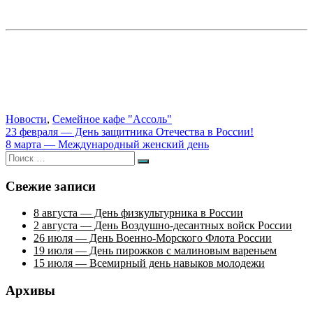
Новости
,
Семейное кафе "Ассоль"
Навигация
23 февраля — День защитника Отечества в России!
8 марта — Международный женский день
по
Искать:
Поиск
записям
Свежие записи
8 августа — День физкультурника в России
2 августа — День Воздушно-десантных войск России
26 июля — День Военно-Морского Флота России
19 июля — День пирожков с малиновым вареньем
15 июля — Всемирный день навыков молодежи
Архивы