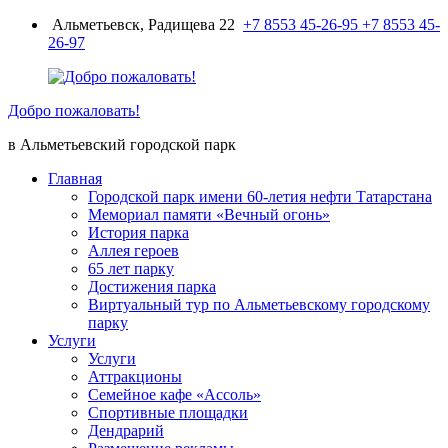
Перейти
Альметьевск, Радищева 22
+7 8553 45-26-95
+7 8553 45-
к
26-97
содержимому
Добро пожаловать!
в Альметьевский городской парк
Главная
Городской парк имени 60-летия нефти Татарстана
Мемориал памяти «Вечный огонь»
История парка
Аллея героев
65 лет парку
Достижения парка
Виртуальный тур по Альметьевскому городскому
парку
Услуги
Услуги
Аттракционы
Семейное кафе «Ассоль»
Спортивные площадки
Дендрарий