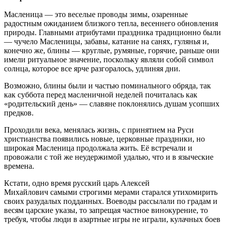
Масленица — это веселые проводы зимы, озаренные
радостным ожиданием близкого тепла, весеннего обновления
природы. Главными атрибутами праздника традиционно были
— чучело Масленицы, забавы, катание на санях, гулянья и,
конечно же, блины — круглые, румяные, горячие, раньше они
имели ритуальное значение, поскольку являли собой символ
солнца, которое все ярче разгоралось, удлиняя дни.
Возможно, блины были и частью поминального обряда, так
как суббота перед масленичной неделей почиталась как
«родительский день» — славяне поклонялись душам усопших
предков.
Проходили века, менялась жизнь, с принятием на Руси
христианства появились новые, церковные праздники, но
широкая Масленица продолжала жить. Её встречали и
провожали с той же неудержимой удалью, что и в языческие
времена.
Кстати, одно время русский царь Алексей
Михайлович самыми строгими мерами старался утихомирить
своих разудалых подданных. Воеводы рассылали по градам и
весям царские указы, то запрещая частное винокурение, то
требуя, чтобы люди в азартные игры не играли, кулачных боев