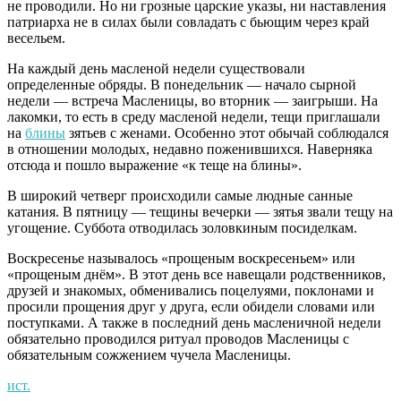
не проводили. Но ни грозные царские указы, ни наставления
патриарха не в силах были совладать с бьющим через край
весельем.
На каждый день масленой недели существовали
определенные обряды. В понедельник — начало сырной
недели — встреча Масленицы, во вторник — заигрыши. На
лакомки, то есть в среду масленой недели, тещи приглашали
на
блины
зятьев с женами. Особенно этот обычай соблюдался
в отношении молодых, недавно поженившихся. Наверняка
отсюда и пошло выражение «к теще на блины».
В широкий четверг происходили самые людные санные
катания. В пятницу — тещины вечерки — зятья звали тещу на
угощение. Суббота отводилась золовкиным посиделкам.
Воскресенье называлось «прощеным воскресеньем» или
«прощеным днём». В этот день все навещали родственников,
друзей и знакомых, обменивались поцелуями, поклонами и
просили прощения друг у друга, если обидели словами или
поступками. А также в последний день масленичной недели
обязательно проводился ритуал проводов Масленицы с
обязательным сожжением чучела Масленицы.
ист.