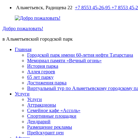
Перейти
Альметьевск, Радищева 22
+7 8553 45-26-95
+7 8553 45-
к
содержимому
Добро пожаловать!
в Альметьевский городской парк
Главная
Городской парк имени 60-летия нефти Татарстана
Мемориал памяти «Вечный огонь»
История парка
Аллея героев
65 лет парку
Достижения парка
Виртуальный тур по Альметьевскому городскому п
Услуги
Услуги
Аттракционы
Семейное кафе «Ассоль»
Спортивные площадки
Дендрарий
Размещение рекламы
Прейскурант цен