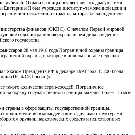
аны рубежей. Охрана границы осуществлялась драгунскими
ы Екатерины II был учрежден институт «таможенной цепи и
 пограничной таможенной стражи», которая была подчинена
Министерства финансов (ОКПС). С началом Первой мировой
дующие годы пограничная охрана переходила в ведение
йского государства.
комиссаров 28 мая 1918 года Пограничной охраны границы
ограничной охраны, в которое в полном составе перешли
я Указом Президента РФ в декабре 1993 года. C 2003 года
рации (ПС ФСБ России)».
ет такого количества стран-соседей. Пограничное
о на охрану государственной границы выходит более 11 тысяч
и страны в сфере защиты государственной границы,
оих полномочий во взаимодействии с другими структурами
 оборотом оружия, наркотических средств и психотропных
.
иц. На береговых заставах тоже несут службу пограничники.