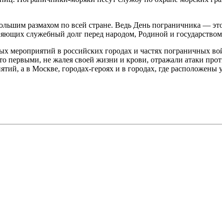
льшим размахом по всей стране. Ведь День пограничника — это
няющих служебный долг перед народом, Родиной и государством
х мероприятий в российских городах и частях пограничных вой
кто первыми, не жалея своей жизни и крови, отражали атаки про
тий, а в Москве, городах-героях и в городах, где расположены