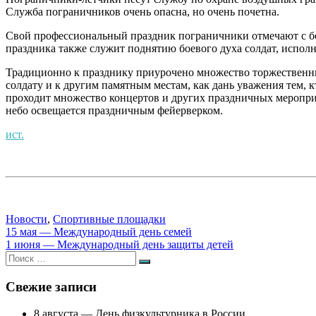
Служба пограничников очень опасна, но очень почетна.
Свой профессиональный праздник пограничники отмечают с бо
праздника также служит поднятию боевого духа солдат, испол
Традиционно к празднику приурочено множество торжественны
солдату и к другим памятным местам, как дань уважения тем, 
проходит множество концертов и других праздничных мероприя
небо освещается праздничным фейерверком.
ист.
Новости
,
Спортивные площадки
Навигация
15 мая — Международный день семей
1 июня — Международный день защиты детей
по
Искать:
Поиск
записям
Свежие записи
8 августа — День физкультурника в России