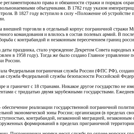
ое регламентировало права и обязанности стражи и порядок охр
 вольнонаемными объездчиками. В 1782 году указом императриц
троля. В 1827 году вступило в силу «Положение об устройстве
ии.
та внешней торговли в отдельный корпус пограничной стражи 
ного командования и влилось в состав полевых армий. В после
борьба с контрабандой и незаконным пересечением границ росси
даты праздника, стало учреждение Декретом Совета народных 
ен в 1958 году). Тогда же было создано Главное управление п
жи России.
ла Федеральная пограничная служба России (ФПС РФ), созданна
ая служба Федеральной службы безопасности Российской Феде
 и граничит с 18 странами. Никакое другое государство не име
ентами с тридцатью двумя зарубежными государствами. Ежедневн
обеспечение реализации государственной пограничной политик
льной экономической зоны России; организация (в пределах св
еступностью, контрабандой, незаконной миграцией, незаконным
вооруженных формирований в пределах приграничной территории
иц. Пограничники-моряки несут службу по охране морских гран