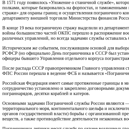
В 1571 году появилось «Уложение о станичной службе», котор
полками, которые базировались на форпостах, и таможенными
стражи» для охраны границ и осуществления пограничного кон
департаменту внешней торговли Министерства финансов Росс
В конце 19 века пограничную стражу выделили из департамен
войны большинство частей ОКПС перешло в распоряжение воен
различных управлений, но всегда задачами службы оставались 
Историческим же событием, послужившим основой для выбора 
РСФСР (но официально День пограничника в СССР был установл
офицеры бывшего Управления отдельного корпуса погранстра
После распада СССР правопреемником Главного управления ста
ФПС России перешла в ведение ФСБ и называется «Пограничн
Российская Федерация имеет самые протяженные границы в мире
сотрудничество установлено и закреплено договорными докум
пограннарядов, десятки кораблей и катеров.
Основными задачами Пограничной службы России являются — 
территориального моря, континентального шельфа и исключите
органов государственной власти) борьбы с организованной пр
веществ, а также противодействие деятельности незаконных 
Пограничники-летчики несут службу по охране воздушных гран