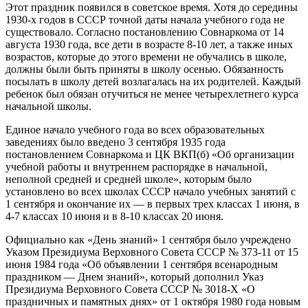
Этот праздник появился в советское время. Хотя до середины
1930-х годов в СССР точной даты начала учебного года не
существовало. Согласно постановлению Совнаркома от 14
августа 1930 года, все дети в возрасте 8-10 лет, а также иных
возрастов, которые до этого времени не обучались в школе,
должны были быть приняты в школу осенью. Обязанность
посылать в школу детей возлагалась на их родителей. Каждый
ребенок был обязан отучиться не менее четырехлетнего курса
начальной школы.
Единое начало учебного года во всех образовательных
заведениях было введено 3 сентября 1935 года
постановлением Совнаркома и ЦК ВКП(б) «Об организации
учебной работы и внутреннем распорядке в начальной,
неполной средней и средней школе», которым было
установлено во всех школах СССР начало учебных занятий с
1 сентября и окончание их — в первых трех классах 1 июня, в
4-7 классах 10 июня и в 8-10 классах 20 июня.
Официально как «День знаний» 1 сентября было учреждено
Указом Президиума Верховного Совета СССР № 373-11 от 15
июня 1984 года «Об объявлении 1 сентября всенародным
праздником — Днем знаний», который дополнил Указ
Президиума Верховного Совета СССР № 3018-Х «О
праздничных и памятных днях» от 1 октября 1980 года новым