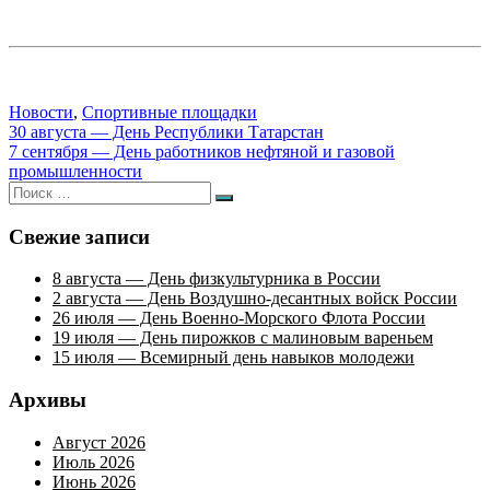
Новости
,
Спортивные площадки
Навигация
30 августа — День Республики Татарстан
7 сентября — День работников нефтяной и газовой
по
промышленности
записям
Искать:
Поиск
Свежие записи
8 августа — День физкультурника в России
2 августа — День Воздушно-десантных войск России
26 июля — День Военно-Морского Флота России
19 июля — День пирожков с малиновым вареньем
15 июля — Всемирный день навыков молодежи
Архивы
Август 2026
Июль 2026
Июнь 2026