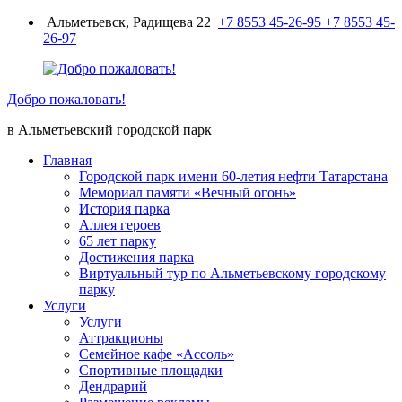
Перейти
Альметьевск, Радищева 22
+7 8553 45-26-95
+7 8553 45-
к
26-97
содержимому
Добро пожаловать!
в Альметьевский городской парк
Главная
Городской парк имени 60-летия нефти Татарстана
Мемориал памяти «Вечный огонь»
История парка
Аллея героев
65 лет парку
Достижения парка
Виртуальный тур по Альметьевскому городскому
парку
Услуги
Услуги
Аттракционы
Семейное кафе «Ассоль»
Спортивные площадки
Дендрарий