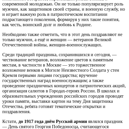
современной молодежью. Он не только популяризирует роль
мужчин, как защитников своей страны, и военную службу, но
и играет важную роль в патриотическом воспитании
подрастающего поколения, формируя у них такие понятия,
как честь, воинский долг и любовь к Родине.
Необходимо также отметить, что в этот день поздравляют не
только мужчин, а ещё и женщин — ветеранов Великой
Отечественной войны, женщин-военнослужащих.
Среди традиций праздника, сохранившихся и сегодня, —
чествование ветеранов, возложение цветов к памятным
местам, в частности в Москве — это торжественное
возложение венков к Могиле Неизвестного Солдата у стен
Кремля первыми лицами государства; вручение
государственных наград военнослужащим; а также
проведение праздничных концертов и патриотических акций,
организация салютов в Городах-героях России. В школах и
образовательных учреждениях российских городов проводят
уроки памяти, выставки картин на тему Дня защитника
Отечества, ребята готовят тематические открытки и
поздравления.
Кстати,
до 1917 года днём Русской армии
являлся праздник
— День святого Георгия Победоносца, считающегося