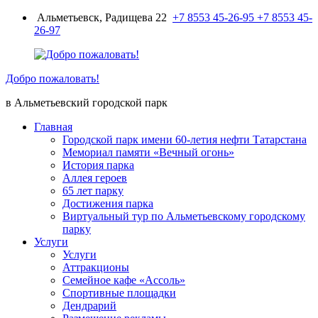
Перейти
Альметьевск, Радищева 22
+7 8553 45-26-95
+7 8553 45-
к
26-97
содержимому
Добро пожаловать!
в Альметьевский городской парк
Главная
Городской парк имени 60-летия нефти Татарстана
Мемориал памяти «Вечный огонь»
История парка
Аллея героев
65 лет парку
Достижения парка
Виртуальный тур по Альметьевскому городскому
парку
Услуги
Услуги
Аттракционы
Семейное кафе «Ассоль»
Спортивные площадки
Дендрарий