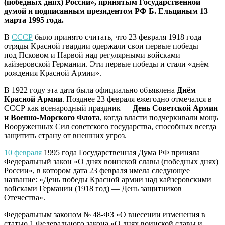
(победных днях) России», принятым Государственной
думой и подписанным президентом РФ Б. Ельциным 13
марта 1995 года.
В
СССР
было принято считать, что 23 февраля 1918 года
отряды Красной гвардии одержали свои первые победы
под Псковом и Нарвой над регулярными войсками
кайзеровской Германии. Эти первые победы и стали «днём
рождения Красной Армии».
В 1922 году эта дата была официально объявлена
Днём
Красной Армии
. Позднее 23 февраля ежегодно отмечался в
СССР как всенародный праздник —
День Советской Армии
и Военно-Морского Флота
, когда власти подчеркивали мощь
Вооруженных Сил советского государства, способных всегда
защитить страну от внешних угроз.
10 февраля
1995 года Государственная Дума РФ приняла
Федеральный закон «О днях воинской славы (победных днях)
России», в котором дата 23 февраля имела следующее
название: «День победы Красной армии над кайзеровскими
войсками Германии (1918 год) — День защитников
Отечества».
Федеральным законом № 48-ФЗ «О внесении изменения в
статью 1 Федерального закона «О днях воинской славы и