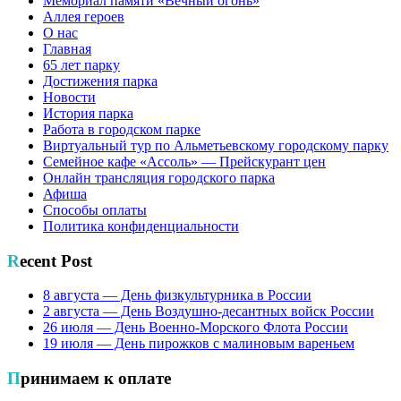
Мемориал памяти «Вечный огонь»
Аллея героев
О нас
Главная
65 лет парку
Достижения парка
Новости
История парка
Работа в городском парке
Виртуальный тур по Альметьевскому городскому парку
Семейное кафе «Ассоль» — Прейскурант цен
Онлайн трансляция городского парка
Афиша
Способы оплаты
Политика конфиденциальности
Recent Post
8 августа — День физкультурника в России
2 августа — День Воздушно-десантных войск России
26 июля — День Военно-Морского Флота России
19 июля — День пирожков с малиновым вареньем
Принимаем к оплате