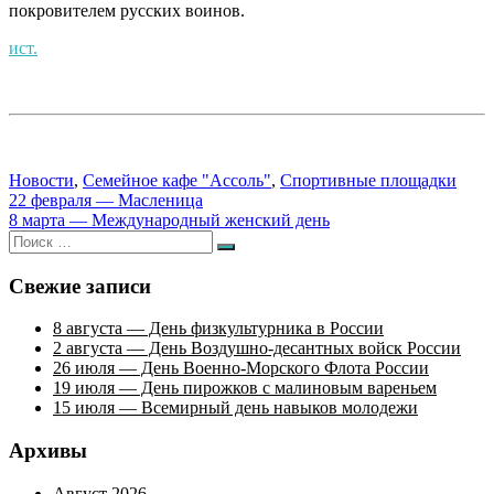
покровителем русских воинов.
ист.
Новости
,
Семейное кафе "Ассоль"
,
Спортивные площадки
Навигация
22 февраля — Масленица
8 марта — Международный женский день
по
Искать:
Поиск
записям
Свежие записи
8 августа — День физкультурника в России
2 августа — День Воздушно-десантных войск России
26 июля — День Военно-Морского Флота России
19 июля — День пирожков с малиновым вареньем
15 июля — Всемирный день навыков молодежи
Архивы
Август 2026