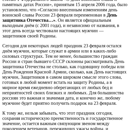
памятных датах России», принятым 15 апреля 2006 года, было
установлено, что «Согласно внесенным изменениям день
воинской славы России 23 февраля переименован в
День
защитника Отечества…»
. Он является официальным
выходным днём (с 2001 года), и независимо от названия, в
этот день всегда чествовали настоящих мужчин —
защитников своей Родины.
Сегодня для некоторых людей праздник 23 февраля остался
днём мужчин, которые служат в армии или в каких-либо
силовых структурах. Тем не менее, большинство граждан
России и стран бывшего СССР склонны рассматривать День
защитника Отечества не столько, как годовщину победы или
День Рождения Красной Армии, сколько, как День настоящих
мужчин, Защитников в самом широком смысле этого слова,
готовых в любой момент встать на защиту Родины, а в
мирное время ежедневно оберегающих от любых бед и
неприятностей своих близких и любимых. Для большинства
россиян это важная и значимая дата, и конечно же, любому
мужчине будет приятно получить подарок на 23 февраля.
К тому же, нельзя забывать, что этот праздник сегодня,
сохраняя историческую преемственность и государственное
значение, остается важным связующим звеном между
поколением ветеранов, переживших ужасы войны, и