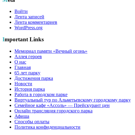
Войти
Лента записей
Лента комментариев
WordPress.org
Important Links
Мемориал памяти «Вечный огонь»
Аллея героев
О нас
Главная
65 лет парку
Достижения парка
Новости
История парка
Работа в городском парке
Виртуальный тур по Альметьевскому городскому парку
Семейное кафе «Ассоль» — Прейскурант цен
Онлайн трансляция городского парка
Афиша
Способы оплаты
Политика конфиденциальности