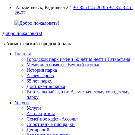
Перейти
Альметьевск, Радищева 22
+7 8553 45-26-95
+7 8553 45-
к
26-97
содержимому
Добро пожаловать!
в Альметьевский городской парк
Главная
Городской парк имени 60-летия нефти Татарстана
Мемориал памяти «Вечный огонь»
История парка
Аллея героев
65 лет парку
Достижения парка
Виртуальный тур по Альметьевскому городскому
парку
Услуги
Услуги
Аттракционы
Семейное кафе «Ассоль»
Спортивные площадки
Дендрарий