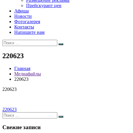
Размещение рекламы
Прейскурант цен
Афиша
Новости
Фотогалерея
Контакты
Напишите нам
Искать:
Поиск
220623
Главная
Медиафайлы
220623
220623
Навигация
220623
Искать:
по
Поиск
записям
Свежие записи