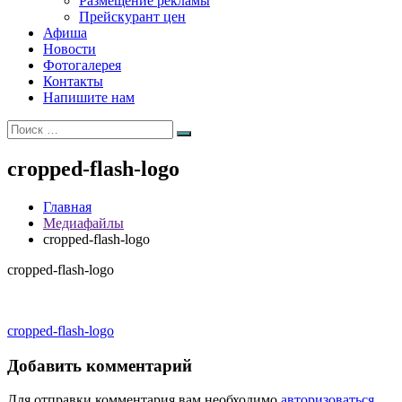
Размещение рекламы
Прейскурант цен
Афиша
Новости
Фотогалерея
Контакты
Напишите нам
Искать:
Поиск
cropped-flash-logo
Главная
Медиафайлы
cropped-flash-logo
cropped-flash-logo
Навигация
cropped-flash-logo
по
Добавить комментарий
записям
Для отправки комментария вам необходимо
авторизоваться
.