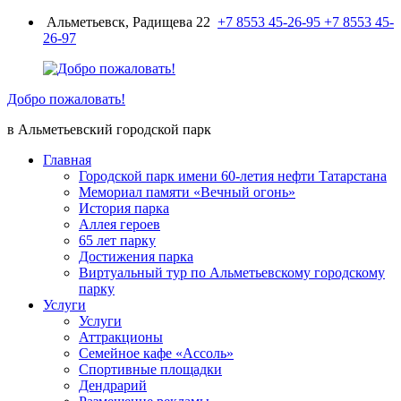
Перейти
Альметьевск, Радищева 22
+7 8553 45-26-95
+7 8553 45-
к
26-97
содержимому
Добро пожаловать!
в Альметьевский городской парк
Главная
Городской парк имени 60-летия нефти Татарстана
Мемориал памяти «Вечный огонь»
История парка
Аллея героев
65 лет парку
Достижения парка
Виртуальный тур по Альметьевскому городскому
парку
Услуги
Услуги
Аттракционы
Семейное кафе «Ассоль»
Спортивные площадки
Дендрарий