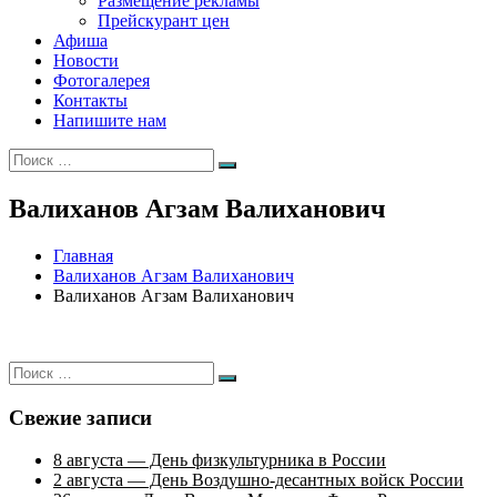
Размещение рекламы
Прейскурант цен
Афиша
Новости
Фотогалерея
Контакты
Напишите нам
Искать:
Поиск
Валиханов Агзам Валиханович
Главная
Валиханов Агзам Валиханович
Валиханов Агзам Валиханович
Искать:
Поиск
Свежие записи
8 августа — День физкультурника в России
2 августа — День Воздушно-десантных войск России