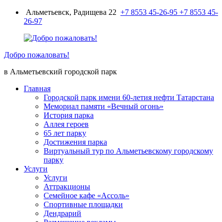
Перейти
Альметьевск, Радищева 22
+7 8553 45-26-95
+7 8553 45-
к
26-97
содержимому
Добро пожаловать!
в Альметьевский городской парк
Главная
Городской парк имени 60-летия нефти Татарстана
Мемориал памяти «Вечный огонь»
История парка
Аллея героев
65 лет парку
Достижения парка
Виртуальный тур по Альметьевскому городскому
парку
Услуги
Услуги
Аттракционы
Семейное кафе «Ассоль»
Спортивные площадки
Дендрарий