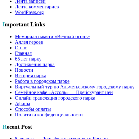
Лента записей
Лента комментариев
WordPress.org
Important Links
Мемориал памяти «Вечный огонь»
Аллея героев
О нас
Главная
65 лет парку
Достижения парка
Новости
История парка
Работа в городском парке
Виртуальный тур по Альметьевскому городскому парку
Семейное кафе «Ассоль» — Прейскурант цен
Онлайн трансляция городского парка
Афиша
Способы оплаты
Политика конфиденциальности
Recent Post
8 августа — День физкультурника в России